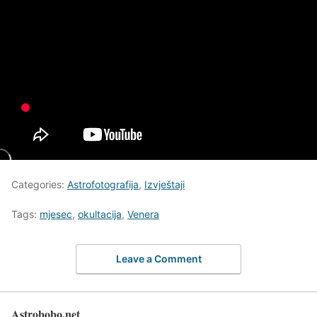
Categories:
Astrofotografija
,
Izvještaji
Tags:
mjesec
,
okultacija
,
Venera
Leave a Comment
Astrobobo.net