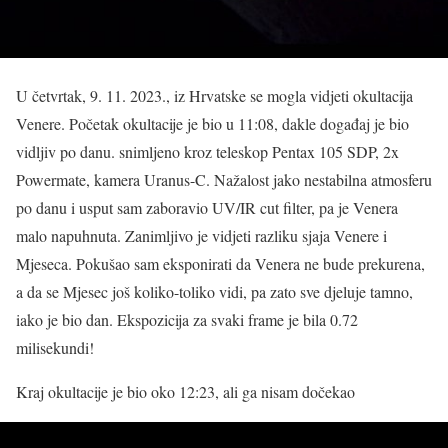
U četvrtak, 9. 11. 2023., iz Hrvatske se mogla vidjeti okultacija
Venere. P
očetak okultacije je bio u 11:08, dakle događaj je bio
vidljiv po danu.
snimljeno kroz teleskop Pentax 105 SDP, 2x
Powermate, kamera Uranus-C. Nažalost jako nestabilna atmosferu
po danu i usput sam zaboravio UV/IR cut filter, pa je Venera
malo napuhnuta. Zanimljivo je vidjeti razliku sjaja Venere i
Mjeseca. Pokušao sam eksponirati da Venera ne bude prekurena,
a da se Mjesec još koliko-toliko vidi, pa zato sve djeluje tamno,
iako je bio dan. Ekspozicija za svaki frame je bila 0.72
milisekundi!
Kraj okultacije je bio oko 12:23, ali ga nisam dočekao