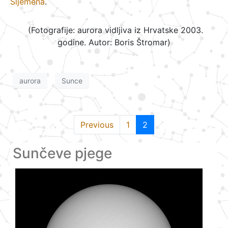
Sljemena
.
(Fotografije: aurora vidljiva iz Hrvatske 2003.
godine. Autor: Boris Štromar)
aurora
Sunce
Previous
1
2
Sunčeve pjege