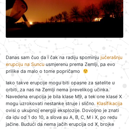
Danas sam čuo da i čak na radiju spominju
jučerašnju
erupciju na Suncu
usmjerenu prema Zemlji, pa evo
prilike da malo o tome popričamo
Iako takve erupcije mogu biti opasne za satelite u
orbiti, za nas na Zemlji nema prevelikog učinka.
Navedena erupcija je bila klase M9, a tek one klase X
mogu uzrokovati nestanke struje i slično.
Klasifikacija
ovisi o ukupnoj energiji eksplozije. Dovoljno je znati
da idu od 1 do 10, a slova su A, B, C, M i X, po redu
jačine. Budući da nema jačih erupcija od X, brojke