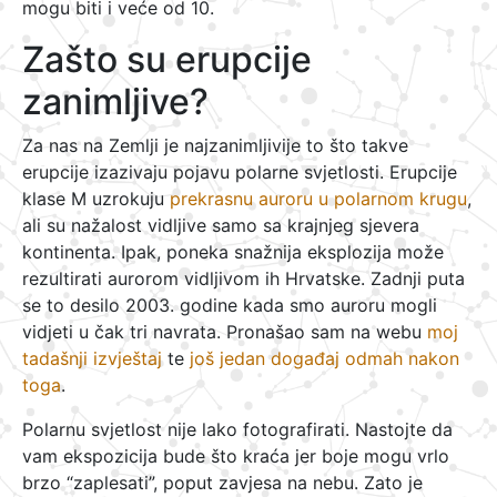
mogu biti i veće od 10.
Zašto su erupcije
zanimljive?
Za nas na Zemlji je najzanimljivije to što takve
erupcije izazivaju pojavu polarne svjetlosti. Erupcije
klase M uzrokuju
prekrasnu auroru u polarnom krugu
,
ali su nažalost vidljive samo sa krajnjeg sjevera
kontinenta. Ipak, poneka snažnija eksplozija može
rezultirati aurorom vidljivom ih Hrvatske. Zadnji puta
se to desilo 2003. godine kada smo auroru mogli
vidjeti u čak tri navrata. Pronašao sam na webu
moj
tadašnji izvještaj
te
još jedan događaj odmah nakon
toga
.
Polarnu svjetlost nije lako fotografirati. Nastojte da
vam ekspozicija bude što kraća jer boje mogu vrlo
brzo “zaplesati”, poput zavjesa na nebu. Zato je