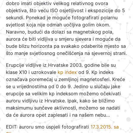
dobro imati objektiv velikog relativnog ovora
objektiva, što veću ISO osjetljivost i ekspozicije do 5
sekundi. Ponekad je moguće fotografirati polarnu
svjetlost koja nije odmah uočljiva golim okom.
Naravno, budući da dolazi sa magnetskog pola,
aurora će biti vidljiva u smjeru sjevera i moguće da
bude blizu horizonta pa svakako odaberite mjesto sa
što manje svjetlosnog onečišćenja na sjevernoj strani.
Erupcije vidljive iz Hrvatske 2003. godine bile su
klase X10 i uzrokovale
kp index
od 9. Kp indeks
označava poremećaj u zemljinoj magnetosferi. Kreće
se u vrijednostima od 0 do 9. Jedino u slučaju jake
erupcije sa velikim kp indeksom možemo očekivati
auroru vidljivu iz Hrvatske. Ipak, kako se bližimo
maksimumu sunčeve aktivnosti, možemo se nadati
da će aurora opet zaplesati i na našem nebu…
EDIT: auroru smo uspjeli fotografirati
17.3.2015. sa