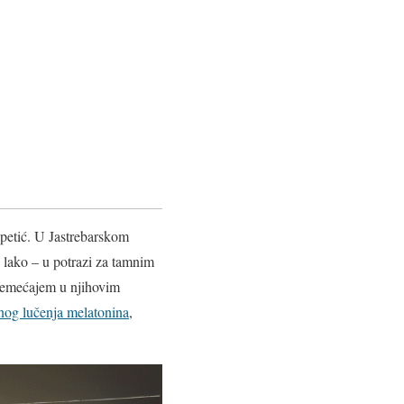
apetić. U Jastrebarskom
 lako – u potrazi za tamnim
 poremećajem u njihovim
nog lučenja melatonina
,