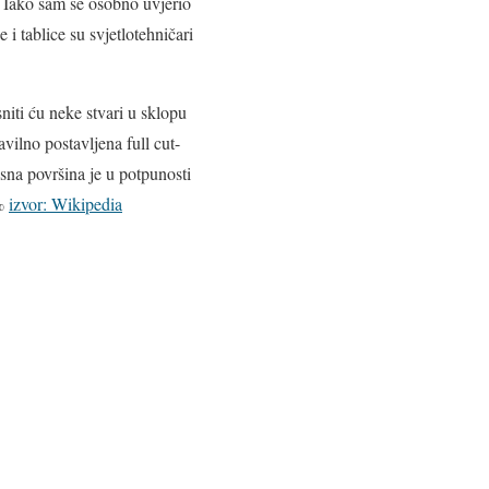
. Iako sam se osobno uvjerio
 i tablice su svjetlotehničari
niti ću neke stvari u sklopu
avilno postavljena full cut-
sna površina je u potpunosti
 %
izvor: Wikipedia