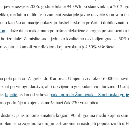
 javne rasvjete 2006. godine bila je 94 kWh po stanovniku, a 2012. 
eliko, međutim radilo se o zamjeni zastarjele javne rasvjete sa novom i 
a no kao što animacije pokazuju Jastrebarsko je proširili i dobilo znatno k
kon
nalaže da je maksimum potrošnje električne energije po stanovniku
 horizontale! Zamislite sada jednako kvalitetno osvijetljen grad sa 50% 
asvjetu, a kamoli za reflektore koji uzrokuju još 50% više štete.
na pola puta od Zagreba do Karlovca. U njemu živi oko 16,000 stanov
oznat po vinogradarstvu, ali i razvijenom gospodarstvu i turizmu. U smj
šte
Japetić
, jedan od vrhova
parka prirode Žumberak – Samborsko gorje
rno područje u kojem se može naći čak 230 vrsta ptica.
 destinacija astronoma amatera krajem ’90.-ih godina među kojima sam b
problem smo zajedno sa drugim astronomima nastojali popularizirati u H