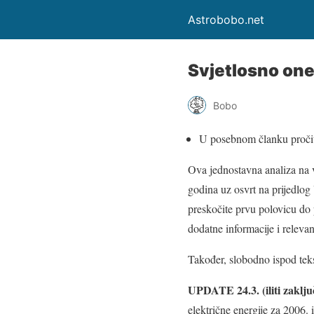
Astrobobo.net
Svjetlosno one
Bobo
U posebnom članku pročit
Ova jednostavna analiza na v
godina uz osvrt na prijedlog
preskočite prvu polovicu do 
dodatne informacije i relevan
Također, slobodno ispod teks
UPDATE 24.3. (iliti zaklju
električne energije za 2006. 