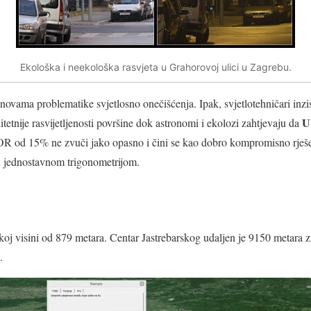
Ekološka i neekološka rasvjeta u Grahorovoj ulici u Zagrebu.
osnovama problematike svjetlosno onečišćenja. Ipak, svjetlotehničari i
U
tetnije rasvijetljenosti površine dok astronomi i ekolozi zahtjevaju da
R od 15% ne zvuči jako opasno i čini se kao dobro kompromisno rješenj
ti jednostavnom trigonometrijom.
koj visini od
879 metara
. Centar Jastrebarskog udaljen je
9150 metara
z
.