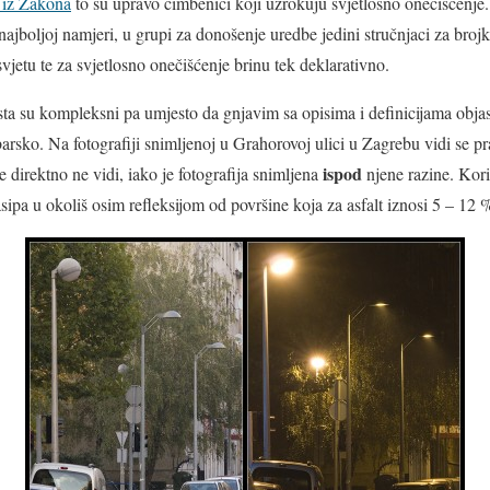
i iz Zakona
to su upravo čimbenici koji uzrokuju svjetlosno onečišćenje
 najboljoj namjeri, u grupi za donošenje uredbe jedini stručnjaci za brojke
asvjetu te za svjetlosno onečišćenje brinu tek deklarativno.
ista su kompleksni pa umjesto da gnjavim sa opisima i definicijama objas
barsko. Na fotografiji snimljenoj u Grahorovoj ulici u Zagrebu vidi se pr
ispod
se direktno ne vidi, iako je fotografija snimljena
njene razine. Kori
 rasipa u okoliš osim refleksijom od površine koja za asfalt iznosi 5 – 12