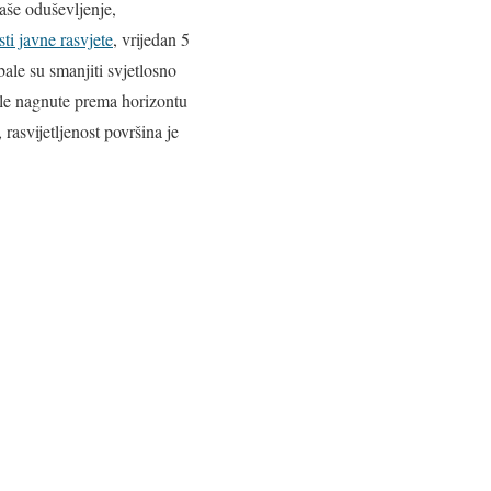
naše oduševljenje,
i javne rasvjete
, vrijedan 5
bale su smanjiti svjetlosno
etle nagnute prema horizontu
rasvijetljenost površina je