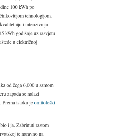
godine 100 kWh po
učinkovitijom tehnologijom.
valitetniju i intenzivniju
 45 kWh godišnje uz rasvjetu
uštede u električnoj
nika od čega 6,000 u samom
eru zapada se nalazi
. Prema istoku je
ornitološki
io i ja. Zabrinuti rastom
rvatskoj te naravno na