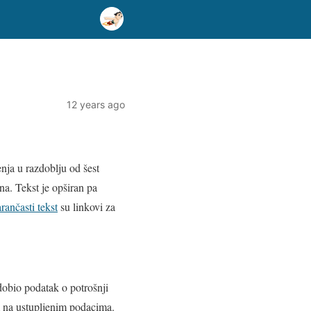
12 years ago
nja u razdoblju od šest
na. Tekst je opširan pa
rančasti tekst
su linkovi za
dobio podatak o potrošnji
em na ustupljenim podacima.