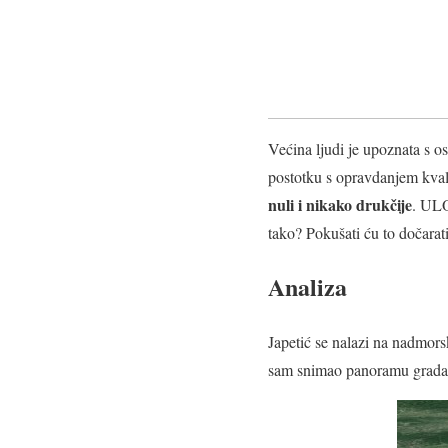
Većina ljudi je upoznata s 
postotku s opravdanjem kvali
nuli i nikako drukčije
. ULO
tako? Pokušati ću to dočara
Analiza
Japetić se nalazi na nadmors
sam snimao panoramu grada