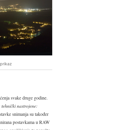
 prikaz
šćenja svake druge godine.
 tehnički nastrojene:
stavke snimanja su također
liminirana postavkama u RAW