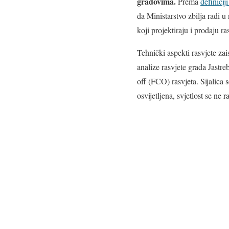
gradovima.
Prema
definicij
da Ministarstvo zbilja radi u
koji projektiraju i prodaju r
Tehnički aspekti rasvjete za
analize rasvjete grada Jastre
off (FCO) rasvjeta. Sijalica 
osvijetljena, svjetlost se ne