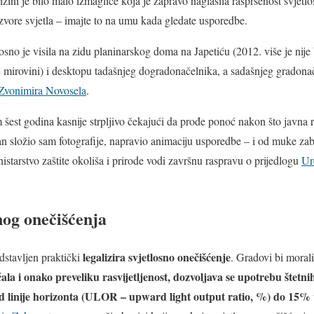
izini je bilo malo izmaglice koja je zapravo
naglasila raspršenost
svjetlo
izvore svjetla – imajte to na umu kada gledate usporedbe.
no je visila na zidu planinarskog doma na Japetiću (2012. više je nije 
 mirovini) i desktopu tadašnjeg dogradonačelnika, a sadašnjeg gradona
Zvonimira Novosela
.
est godina kasnije strpljivo čekajući da prođe ponoć nakon što javna r
an složio sam fotografije, napravio animaciju usporedbe – i od muke zab
starstvo zaštite okoliša i prirode vodi završnu raspravu o prijedlogu
Ur
nog onečišćenja
legalizira svjetlosno onečišćenje
dstavljen praktički
. Gradovi bi moral
ala i onako preveliku rasvijetljenost, dozvoljava se upotrebu štetn
iznad linije horizonta (ULOR – upward light output ratio, %) do 15%