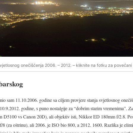
vjetlosnog onečišćenja 2006. – 2012. – kliknite na fotku za povećani
barskog
io sam 11.10.2006. godine sa ciljem provjere stanja svjetlosnog oneči
k 10.9.2012. godine, s puno nostalgije za “dobrim starim vremenima”.
Za
ikon D5100 vs Canon 20D), ali objektiv isti, Nikkor ED 180mm f/2.8. Po
f/8 (za oštrinu), ali 2006. je ISO bio 800, a 2012. 1600. Razlika je e