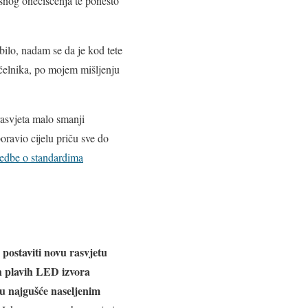
snog onečišćenja te ponešto
bilo, nadam se da je kod tete
čelnika, po mojem mišljenju
asvjeta malo smanji
oravio cijelu priču sve do
edbe o standardima
postaviti novu rasvjetu
i
ih plavih LED izvora
 u najgušće naseljenim