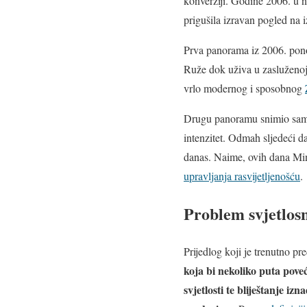
konverziji. Godine 2006. u n
prigušila izravan pogled na 
Prva panorama iz 2006. ponos
Ruže dok uživa u zasluženoj
vrlo modernog i sposobnog
Drugu panoramu snimio sam š
intenzitet. Odmah sljedeći d
danas. Naime, ovih dana Mini
upravljanja rasvijetljenošću
.
Problem svjetlos
Prijedlog koji je trenutno pre
koja bi nekoliko puta poveć
svjetlosti te bliještanje 