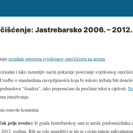
čišćenje: Jastrebarsko 2006. – 2012.
ajte
rezultate mjerenja svjetlosnog onečišćenja na terenu
izualan i lako razumljiv način pokazuje povećanje svjetlosnog onečišće
 Uredbe o standardima rasvjetljenošću koja bi uskoro trebala biti doneše
podnaslova “Analiza”, iako preporučam da pročitate tekst u cijelosti.
Na
tna istraživanja.
ta ostavite komentar.
čak prije uvoda):
Iz grada Jastrebarskog sam iz ureda gradonačelnika 
i 2012. godinu. Bili su vrlo susretljivi te im se i ovim putem zahvaljuj