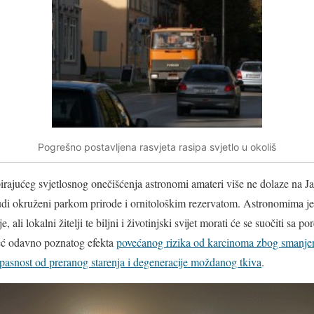
Pogrešno postavljena rasvjeta rasipa svjetlo u okoliš
rajućeg svjetlosnog onečišćenja astronomi amateri više ne dolaze na J
ljudi okruženi parkom prirode i ornitološkim rezervatom. Astronomima je
 ali lokalni žitelji te biljni i životinjski svijet morati će se suočiti sa
eć odavno poznatog efekta
povećanog rizika od karcinoma zbog smanje
pasnost od preranog starenja i degeneracije moždanog tkiva
.