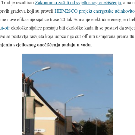
 Trud je rezultirao
Zakonom o zaštiti od svjetlosnog onečišćenja
, a na 
 prvih gradova koji su proveli
HEP-ESCO projekt energetske učinkovitost
e nove efikasnije sijalice troše 20-tak % manje električne energije i tre
ut-off
ekološke sijalice prestaju biti ekološke kada ih se postavi da svij
e se postavlja rasvjeta koja uopće nije cut-off niti usmjerena prema tlu, 
njenju svjetlosnog onečišćenja padaju u vodu
.