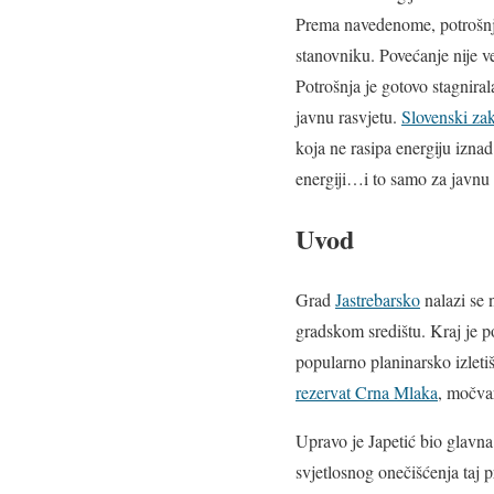
Prema navedenome, potrošnja
stanovniku. Povećanje nije v
Potrošnja je gotovo stagniral
javnu rasvjetu.
Slovenski za
koja ne rasipa energiju iznad
energiji…i to samo za javnu r
Uvod
Grad
Jastrebarsko
nalazi se 
gradskom središtu. Kraj je p
popularno planinarsko izleti
rezervat Crna Mlaka
, močva
Upravo je Japetić bio glavna
svjetlosnog onečišćenja taj 