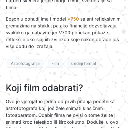
flatbed skenera jer ne mogu izvući sve detalje sa
filma.
Epson u ponudi ima i model
V750
sa antirefleksivnim
premazima na staklu, pa ako financije dozvoljavaju,
svakako ga nabavite jer V700 ponekad pokaže
refleksije oko sjajnih zvijezda koje nakon obrade još
više dođu do izražaja.
Astrofotografija
Film
srednji format
Koji film odabrati?
Ovo je vjerojatno jedno od prvih pitanja početnika
astrofotografa koji još žele snimati klasičnim
fotoaparatom. Odabir filma ne ovisi o tome želite li
snimati kroz teleskop ili širokokutno. Doduše, u ovo