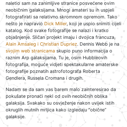
naletio sam na zanimljive stranice posvećene ovim
neobičnim galaksijama. Mnogi amateri su ih uspjeli
fotografirati sa relativno skromnom opremom. Tako
nešto je napravio
Dick Miller
, koji je uspio snimiti cijeli
katalog. Kod svake fotografije se nalazi i kratko
objašnjenje. Sličan projekt imaju i dvojica francuza,
Alain Amsaleg i Christian Dupriez
. Dennis Webb je na
svojim web stranicama
skupio puno informacija o
raznim Arp galaksijama. Tu je, osim Hubbleovih
fotografija, moguće vidjeti spektakularne amaterske
fotografije poznatih astrofotografa Roberta
Gendlera, Russela Cromana i drugih.
Nadam se da sam vas barem malo zainteresirao da
pokušate pronaći neki od ovih neobičnih oblika
galaksija. Svakako su osvježenje nakon uvijek istih
okruglih mutnih mrljica kako izgledaju “obične”
galaksije.