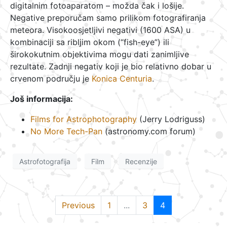
digitalnim fotoaparatom – možda čak i lošije.
Negative preporučam samo prilikom fotografiranja
meteora. Visokoosjetljivi negativi (1600 ASA) u
kombinaciji sa ribljim okom (“fish-eye”) ili
širokokutnim objektivima mogu dati zanimljive
rezultate. Zadnji negativ koji je bio relativno dobar u
crvenom području je
Konica Centuria
.
Još informacija:
Films for Astrophotography
(Jerry Lodriguss)
No More Tech-Pan
(astronomy.com forum)
Astrofotografija
Film
Recenzije
Previous
1
...
3
4