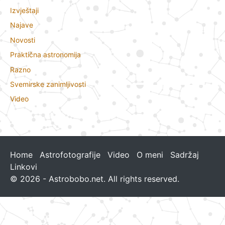
Izvještaji
Najave
Novosti
Praktična astronomija
Razno
Svemirske zanimljivosti
Video
Home
Astrofotografije
Video
O meni
Sadržaj
Linkovi
© 2026 - Astrobobo.net. All rights reserved.