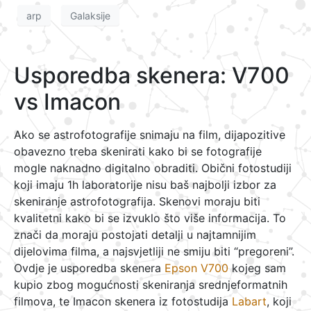
arp
Galaksije
Usporedba skenera: V700
vs Imacon
Ako se astrofotografije snimaju na film, dijapozitive
obavezno treba skenirati kako bi se fotografije
mogle naknadno digitalno obraditi. Obični fotostudiji
koji imaju 1h laboratorije nisu baš najbolji izbor za
skeniranje astrofotografija. Skenovi moraju biti
kvalitetni kako bi se izvuklo što više informacija. To
znači da moraju postojati detalji u najtamnijim
dijelovima filma, a najsvjetliji ne smiju biti “pregoreni”.
Ovdje je usporedba skenera
Epson V700
kojeg sam
kupio zbog mogućnosti skeniranja srednjeformatnih
filmova, te Imacon skenera iz fotostudija
Labart
, koji