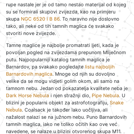
rupe nastale jer je od tamo nestao materijal od kojeg
su se formirali skupovi zvijezda, kao na primjeru
skupa
NGC 6520 i B 86
. To naravno nije doslovno
tako, ali neke od tih tamnih maglica će svakako
stvoriti nove zvijezde.
Tamne maglice je najbolje promatrati ljeti, kada je
povoljan pogled na zvijezdama prepunom Mliječnom
putu. Najpopularniji katalog tamnih maglica je
Barnardov, pa svakako pogledajte
listu najboljih
Barnardovih maglica
. Mnoge od njih su dovoljno
velike da se mogu vidjeti golim okom, ali samo na
tamnom nebu. Jedan od pokazatelja kvalitete neba je
Dark Horse Nebula
i njen stražnji dio,
Pipe Nebula
. U
blizini je popularni objekt za astrofotografiju,
Snake
Nebula
. Coalsack je također lako uočljiva, ali
nažalost nalazi se na južnom nebu. Puno Barnardovih
tamnih maglica, iako ne toliko očitih kao ove već
navedene, se nalaze u blizini otvorenog skupa M11.