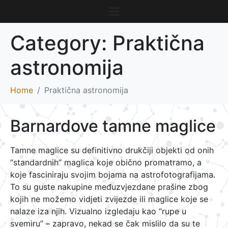
Category:
Praktična
astronomija
Home
Praktična astronomija
Barnardove tamne maglice
Tamne maglice su definitivno drukčiji objekti od onih
“standardnih” maglica koje obično promatramo, a
koje fasciniraju svojim bojama na astrofotografijama.
To su guste nakupine međuzvjezdane prašine zbog
kojih ne možemo vidjeti zvijezde ili maglice koje se
nalaze iza njih. Vizualno izgledaju kao “rupe u
svemiru” – zapravo, nekad se čak mislilo da su te