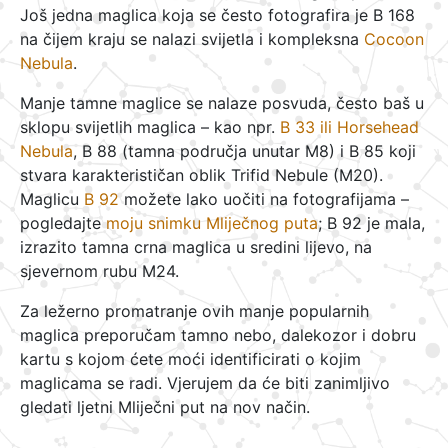
Još jedna maglica koja se često fotografira je B 168
na čijem kraju se nalazi svijetla i kompleksna
Cocoon
Nebula
.
Manje tamne maglice se nalaze posvuda, često baš u
sklopu svijetlih maglica – kao npr.
B 33 ili Horsehead
Nebula
, B 88 (tamna područja unutar M8) i B 85 koji
stvara karakterističan oblik Trifid Nebule (M20).
Maglicu
B 92
možete lako uočiti na fotografijama –
pogledajte
moju snimku Mliječnog puta
; B 92 je mala,
izrazito tamna crna maglica u sredini lijevo, na
sjevernom rubu M24.
Za ležerno promatranje ovih manje popularnih
maglica preporučam tamno nebo, dalekozor i dobru
kartu s kojom ćete moći identificirati o kojim
maglicama se radi. Vjerujem da će biti zanimljivo
gledati ljetni Mliječni put na nov način.