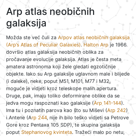
Arp atlas neobičnih
galaksija
Možda ste već čuli za
Arpov atlas neobičnih galaksija
(Arp’s Atlas of Peculiar Galaxies)
.
Halton Arp
je 1966.
dovršio atlas galaksija neobičnih oblika za
pročavanje evolucije galaksija. Atlas je česta meta
amatera astronoma koji žele gledati egzotičnije
objekte. Iako su Arp galaksije uglavnom male i blijede
(i daleke), neke, poput M51, M101, M77 i M32,
moguće je vidjeti kroz teleskope malih apertura.
Druge, pak, imaju toliko deformirane oblike da se
jedva mogu raspoznati kao galaksije (
Arp 141-144
).
Ima tu i poznatih parova kao što su Miševi (
Arp 242
)
i Antene (A
rp 244
, nije ih bilo teško vidjeti sa Petrove
Gore kroz Pentaxa 105 SDP), te skupina galaksija
poput
Stephanovog kvinteta
. Tražeći malo po netu,