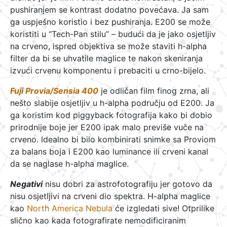
pushiranjem se kontrast dodatno povećava. Ja sam
ga uspješno koristio i bez pushiranja. E200 se može
koristiti u “Tech-Pan stilu” – budući da je jako osjetljiv
na crveno, ispred objektiva se može staviti h-alpha
filter da bi se uhvatile maglice te nakon skeniranja
izvući crvenu komponentu i prebaciti u crno-bijelo.
Fuji Provia/Sensia 400
je odličan film finog zrna, ali
nešto slabije osjetljiv u h-alpha području od E200. Ja
ga koristim kod piggyback fotografija kako bi dobio
prirodnije boje jer E200 ipak malo previše vuče na
crveno. Idealno bi bilo kombinirati snimke sa Proviom
za balans boja i E200 kao luminance ili crveni kanal
da se naglase h-alpha maglice.
Negativi
nisu dobri za astrofotografiju jer gotovo da
nisu osjetljivi na crveni dio spektra. H-alpha maglice
kao
North America Nebula
će izgledati sive! Otprilike
slično kao kada fotografirate nemodificiranim