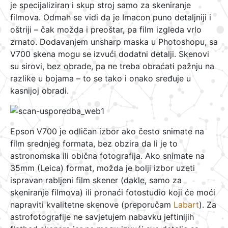
je specijaliziran i skup stroj samo za skeniranje
filmova. Odmah se vidi da je Imacon puno detaljniji i
oštriji – čak možda i preoštar, pa film izgleda vrlo
zrnato. Dodavanjem unsharp maska u Photoshopu, sa
V700 skena mogu se izvući dodatni detalji. Skenovi
su sirovi, bez obrade, pa ne treba obraćati pažnju na
razlike u bojama – to se tako i onako sređuje u
kasnijoj obradi.
Epson V700 je odličan izbor ako često snimate na
film srednjeg formata, bez obzira da li je to
astronomska ili obična fotografija. Ako snimate na
35mm (Leica) format, možda je bolji izbor uzeti
ispravan rabljeni film skener (dakle, samo za
skeniranje filmova) ili pronaći fotostudio koji će moći
napraviti kvalitetne skenove (preporučam
Labart
). Za
astrofotografije ne savjetujem nabavku jeftinijih