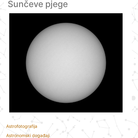
Sunčeve pjege
Astrofotografija
Astronomski događaji