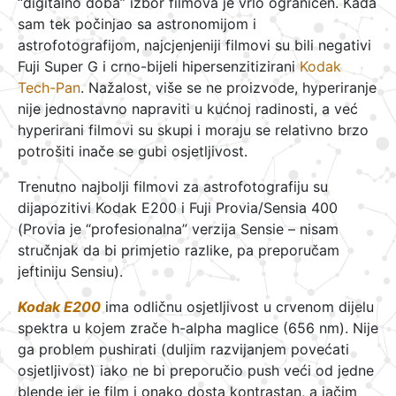
“digitalno doba” izbor filmova je vrlo ograničen. Kada
sam tek počinjao sa astronomijom i
astrofotografijom, najcjenjeniji filmovi su bili negativi
Fuji Super G i crno-bijeli hipersenzitizirani
Kodak
Tech-Pan
. Nažalost, više se ne proizvode, hyperiranje
nije jednostavno napraviti u kućnoj radinosti, a već
hyperirani filmovi su skupi i moraju se relativno brzo
potrošiti inače se gubi osjetljivost.
Trenutno najbolji filmovi za astrofotografiju su
dijapozitivi Kodak E200 i Fuji Provia/Sensia 400
(Provia je “profesionalna” verzija Sensie – nisam
stručnjak da bi primjetio razlike, pa preporučam
jeftiniju Sensiu).
Kodak E200
ima odličnu osjetljivost u crvenom dijelu
spektra u kojem zrače h-alpha maglice (656 nm). Nije
ga problem pushirati (duljim razvijanjem povećati
osjetljivost) iako ne bi preporučio push veći od jedne
blende jer je film i onako dosta kontrastan, a jačim