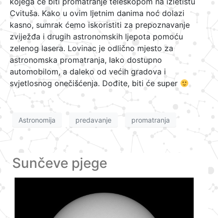
kojega će biti promatranje teleskopom na izletištu
Cvituša. Kako u ovim ljetnim danima noć dolazi
kasno, sumrak ćemo iskoristiti za prepoznavanje
zviježđa i drugih astronomskih ljepota pomoću
zelenog lasera. Lovinac je odlično mjesto za
astronomska promatranja, lako dostupno
automobilom, a daleko od većih gradova i
svjetlosnog onečišćenja. Dođite, biti će super
Astronomija
predavanje
promatranja
Sunčeve pjege