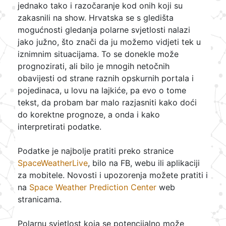
jednako tako i razočaranje kod onih koji su
zakasnili na show. Hrvatska se s gledišta
mogućnosti gledanja polarne svjetlosti nalazi
jako južno, što znači da ju možemo vidjeti tek u
iznimnim situacijama. To se donekle može
prognozirati, ali bilo je mnogih netočnih
obavijesti od strane raznih opskurnih portala i
pojedinaca, u lovu na lajkiće, pa evo o tome
tekst, da probam bar malo razjasniti kako doći
do korektne prognoze, a onda i kako
interpretirati podatke.
Podatke je najbolje pratiti preko stranice
SpaceWeatherLive
, bilo na FB, webu ili aplikaciji
za mobitele. Novosti i upozorenja možete pratiti i
na
Space Weather Prediction Center
web
stranicama.
Polarnu svjetlost koja se potencijalno može