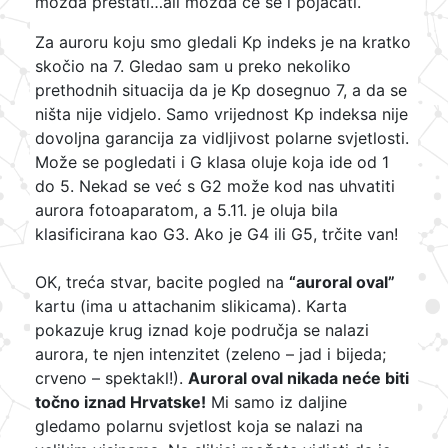
možda prestati…ali možda će se i pojačati.
Za auroru koju smo gledali Kp indeks je na kratko
skočio na 7. Gledao sam u preko nekoliko
prethodnih situacija da je Kp dosegnuo 7, a da se
ništa nije vidjelo. Samo vrijednost Kp indeksa nije
dovoljna garancija za vidljivost polarne svjetlosti.
Može se pogledati i G klasa oluje koja ide od 1
do 5. Nekad se već s G2 može kod nas uhvatiti
aurora fotoaparatom, a 5.11. je oluja bila
klasificirana kao G3. Ako je G4 ili G5, trčite van!
OK, treća stvar, bacite pogled na
“auroral oval”
kartu (ima u attachanim slikicama). Karta
pokazuje krug iznad koje područja se nalazi
aurora, te njen intenzitet (zeleno – jad i bijeda;
crveno – spektakl!).
Auroral oval nikada neće biti
točno iznad Hrvatske!
Mi samo iz daljine
gledamo polarnu svjetlost koja se nalazi na