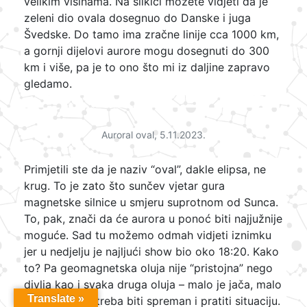
velikim visinama. Na slikici možete vidjeti da je
zeleni dio ovala dosegnuo do Danske i juga
Švedske. Do tamo ima zračne linije cca 1000 km,
a gornji dijelovi aurore mogu dosegnuti do 300
km i više, pa je to ono što mi iz daljine zapravo
gledamo.
Auroral oval, 5.11.2023.
Primjetili ste da je naziv “oval”, dakle elipsa, ne
krug. To je zato što sunčev vjetar gura
magnetske silnice u smjeru suprotnom od Sunca.
To, pak, znači da će aurora u ponoć biti najjužnije
moguće. Sad tu možemo odmah vidjeti iznimku
jer u nedjelju je najljući show bio oko 18:20. Kako
to? Pa geomagnetska oluja nije “pristojna” nego
divlja kao i svaka druga oluja – malo je jača, malo
Translate »
slabija. Dakle treba biti spreman i pratiti situaciju.