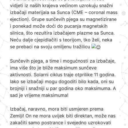
vidjeti iz naših krajeva većinom uzrokuju snažni
izbačaji materijala sa Sunca (CME – coronal mass
ejection). Grupe sunčevih pjega su magnetizirane
i ponekad može doći do pucanja magnetskih
silnica, što rezultira izbačajem plazme sa Sunca.
Neću dalje cjepidlačiti s teorijom, tko želi, neka
se prebaci na svoju omiljenu tražilicu
Sunčevih pjega, a time i mogućnosti za izbačaje,
ima više što je bliže maksimum sunčeve
aktivnosti. Solarni ciklus traje otprilike 11 godina.
Iako se izbačaji mogu dogoditi bilo kada, oni su
brojniji i snažniji u par godina oko maksimuma. A
sad je vrijeme maksimuma!
Izbačaj, naravno, mora biti usmjeren prema
Zemlji! On ne mora uvijek biti direktan, može nas
zakačiti samo postrance i svejedno uzrokovati