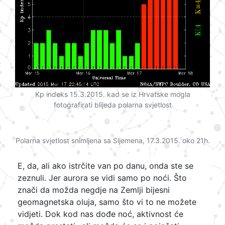
Kp indeks 15.3.2015. kad se iz Hrvatske mogla
fotografirati blijeda polarna svjetlost
Polarna svjetlost snimljena sa Sljemena, 17.3.2015. oko 21h.
E, da, ali ako istrčite van po danu, onda ste se
zeznuli. Jer aurora se vidi samo po noći. Što
znači da možda negdje na Zemlji bijesni
geomagnetska oluja, samo što vi to ne možete
vidjeti. Dok kod nas dođe noć, aktivnost će