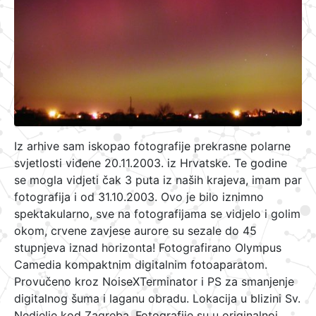
Iz arhive sam iskopao fotografije prekrasne polarne
svjetlosti viđene 20.11.2003. iz Hrvatske. Te godine
se mogla vidjeti čak 3 puta iz naših krajeva, imam par
fotografija i od 31.10.2003. Ovo je bilo iznimno
spektakularno, sve na fotografijama se vidjelo i golim
okom, crvene zavjese aurore su sezale do 45
stupnjeva iznad horizonta! Fotografirano Olympus
Camedia kompaktnim digitalnim fotoaparatom.
Provučeno kroz NoiseXTerminator i PS za smanjenje
digitalnog šuma i laganu obradu. Lokacija u blizini Sv.
Nedjelje kod Zagreba. Fotografije su u originalnoj