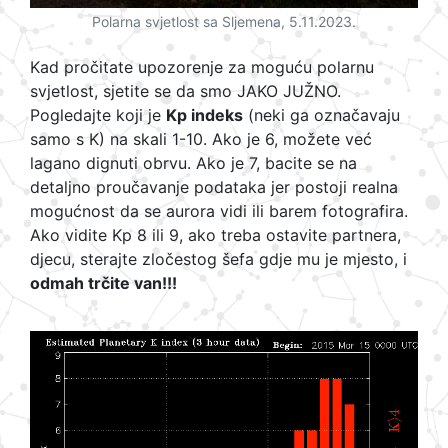
Polarna svjetlost sa Sljemena, 5.11.2023.
Kad pročitate upozorenje za moguću polarnu
svjetlost, sjetite se da smo JAKO JUŽNO.
Pogledajte koji je
Kp indeks
(neki ga označavaju
samo s K) na skali 1-10. Ako je 6, možete već
lagano dignuti obrvu. Ako je 7, bacite se na
detaljno proučavanje podataka jer postoji realna
mogućnost da se aurora vidi ili barem fotografira.
Ako vidite Kp 8 ili 9, ako treba ostavite partnera,
djecu, sterajte zločestog šefa gdje mu je mjesto, i
odmah trčite van!!!