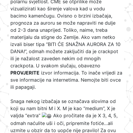
polarnu svjetlost. CME se otprilike može
vizualizirati kao širenje valova kad u vodu
bacimo kamenčugu. Ovisno o brzini izbačaja,
prognoza za auroru se može napraviti ne dulje
od 2-3 dana unaprijed. Toliko, naime, treba
materijalu da stigne do Zemlje. Ako vam netko
izvali biser tipa “BITI ĆE SNAŽNA AURORA ZA 10
DANA!”, odmah možete zaključiti da je crackpot
ili je nažalost zaveden nekim od mnogih
crackpota. U svakom slučaju, obavezno
PROVJERITE
izvor informacija. To inače vrijedi za
sve informacije na internetima. Nemojte biti ovce
ili papagaji.
Snaga nekog izbačaja se označava slovima od
koji su nam bitni M i X. M je kao “medium”, X je
valjda “extra”
Ako pročitate da je X 3, 4, 5,
odmah naćulite uši i oči, pripremite fotiće…ali
uzmite u obzir da to uopće nije pravilo! Za ovu