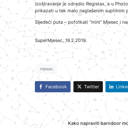
Izoštravanje je odradio Registax, a u Phot
prikazati u tek malo naglašenim suptilnim 
Sljedeći puta – pofotkati “mini” Mjesec i 
SuperMjesec, 19.2.2019.
mjesec
Facebook
Twitter
Linke
Kako napraviti barndoor m