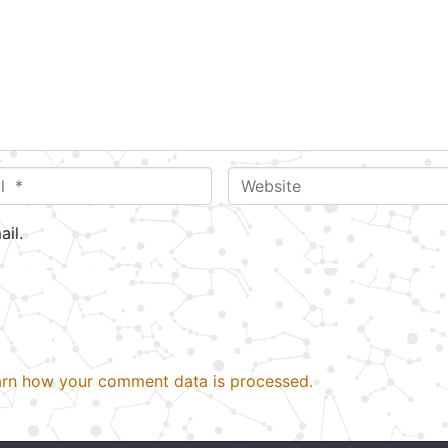
W
e
b
il.
s
i
t
e
rn how your comment data is processed.