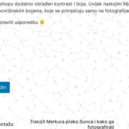
oshopu dodatno obrađen kontrast i boja. Uvijek nastojim M
površinskim bojama, koje se primjećuju samo na fotografij
napraviti usporedbu
dIn
Tranzit Merkura preko Sunca i kako ga
ontažu
fotografirati