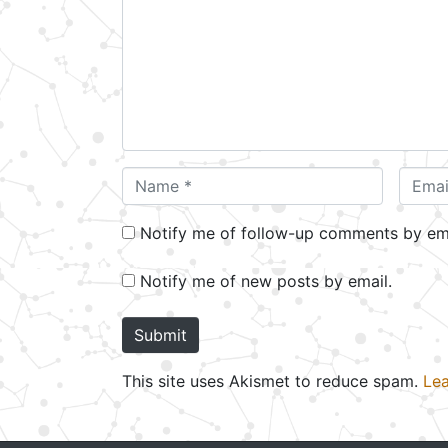
m
m
e
n
t
*
N
E
a
m
m
a
Notify me of follow-up comments by ema
e
i
*
l
Notify me of new posts by email.
*
Submit
This site uses Akismet to reduce spam.
Lea