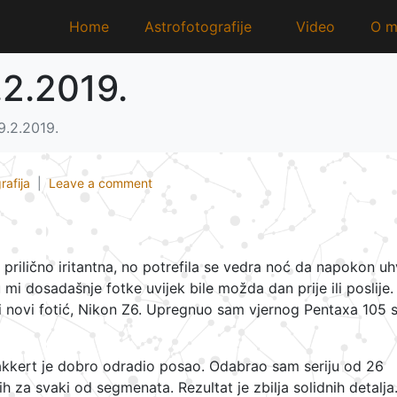
Home
Astrofotografije
Video
O m
.2.2019.
9.2.2019.
rafija
Leave a comment
 prilično iritantna, no potrefila se vedra noć da napokon u
 mi dosadašnje fotke uvijek bile možda dan prije ili poslije
i novi fotić, Nikon Z6. Upregnuo sam vjernog Pentaxa 105 
takkert je dobro odradio posao. Odabrao sam seriju od 26
ih za svaki od segmenata. Rezultat je zbilja solidnih detalja