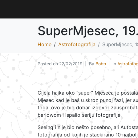
SuperMjesec, 19
Home
Astrofotografija
SuperMjesec, 1
Posted on
22/02/2019
By
Bobo
In
Astrofotog
Cijela hajka oko “super” Mjeseca je postala
Mjesec kad je baš u skroz punoj fazi, jer su
toga, ovo je bio dobar izgovor za isprobat
barlowom i ispalio seriju fotografija.
Seeing i nije bio nešto posebno, ali Autos
fotografija od kojih je stackirano 10 najbolj