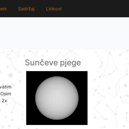
eni
Sadržaj
Linkovi
Sunčeve pjege
hvatim
. Osim
s 2x
.