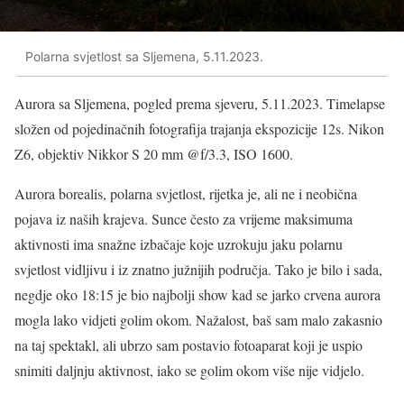
Polarna svjetlost sa Sljemena, 5.11.2023.
Aurora sa Sljemena, pogled prema sjeveru, 5.11.2023. Timelapse
složen od pojedinačnih fotografija trajanja ekspozicije 12s. Nikon
Z6, objektiv Nikkor S 20 mm @f/3.3, ISO 1600.
Aurora borealis, polarna svjetlost, rijetka je, ali ne i neobična
pojava iz naših krajeva. Sunce često za vrijeme maksimuma
aktivnosti ima snažne izbačaje koje uzrokuju jaku polarnu
svjetlost vidljivu i iz znatno južnijih područja. Tako je bilo i sada,
negdje oko 18:15 je bio najbolji show kad se jarko crvena aurora
mogla lako vidjeti golim okom. Nažalost, baš sam malo zakasnio
na taj spektakl, ali ubrzo sam postavio fotoaparat koji je uspio
snimiti daljnju aktivnost, iako se golim okom više nije vidjelo.