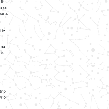
1h.
a se
eora.
 iz
 na
ge.
atno
vrlo