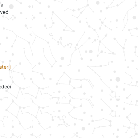
da
 već
e
terij
edeći