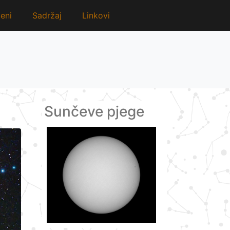
eni
Sadržaj
Linkovi
Sunčeve pjege