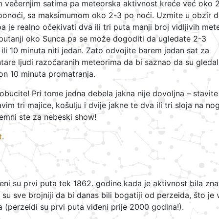
im večernjim satima pa meteorska aktivnost kreće već oko 2
on ponoći, sa maksimumom oko 2-3 po noći. Uzmite u obzir d
 je realno očekivati dva ili tri puta manji broj vidljivih met
j putanji oko Sunca pa se može dogoditi da ugledate 2-3
li 10 minuta niti jedan. Zato odvojite barem jedan sat za
re ljudi razočaranih meteorima da bi saznao da su gledali
akon 10 minuta promatranja.
bucite! Pri tome jedna debela jakna nije dovoljna – stavite
m tri majice, košulju i dvije jakne te dva ili tri sloja na no
remni ste za nebeski show!
t
.
ćeni su prvi puta tek 1862. godine kada je aktivnost bila zn
su sve brojniji da bi danas bili bogatiji od perzeida, što je 
(perzeidi su prvi puta viđeni prije 2000 godina!).