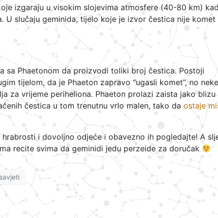
oje izgaraju u visokim slojevima atmosfere (40-80 km) ka
 U slučaju geminida, tijelo koje je izvor čestica nije komet
a sa Phaetonom da proizvodi toliki broj čestica. Postoji
gim tijelom, da je Phaeton zapravo “ugasli komet”, no nek
lja za vrijeme periheliona. Phaeton prolazi zaista jako blizu
ačenih čestica u tom trenutnu vrlo malen, tako da
ostaje mis
hrabrosti i dovoljno odjeće i obavezno ih pogledajte! A slj
ima recite svima da geminidi jedu perzeide za doručak
savjeti