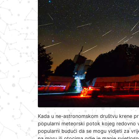
Kada u ne-astronomskom društvu krene pri
popularni meteorski potok kojeg redovno v
popularni budući da se mogu vidjeti za vrij
na moru ili otocima gdje je manje svjetlosn