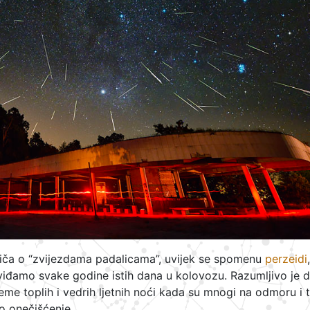
ča o “zvijezdama padalicama”, uvijek se spomenu
perzeidi
,
iđamo svake godine istih dana u kolovozu. Razumljivo je d
eme toplih i vedrih ljetnih noći kada su mnogi na odmoru i t
o onečišćenje.