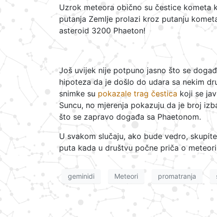
Uzrok meteora obično su čestice kometa k
putanja Zemlje prolazi kroz putanju kometa.
asteroid 3200 Phaeton!
Još uvijek nije potpuno jasno što se događ
hipoteza da je došlo do udara sa nekim dru
snimke su
pokazale trag čestica
koji se jav
Suncu, no mjerenja pokazuju da je broj izb
što se zapravo događa sa Phaetonom.
U svakom slučaju, ako bude vedro, skupite 
puta kada u društvu počne priča o meteor
geminidi
Meteori
promatranja