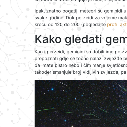
Ipak, znatno bogatiji meteori su geminidi 
svake godine. Dok perzeidi za vrijeme ma
kreću od 120 do 200 (pogledajte
profil ak
Kako gledati gem
Kao i perzeidi, geminidi su dobili ime po zv
prepoznati gdje se točno nalazi zviježđe b
da imate bistro nebo i čim manje svjetlosn
također smanjuje broj vidljivih zvijezda, pa