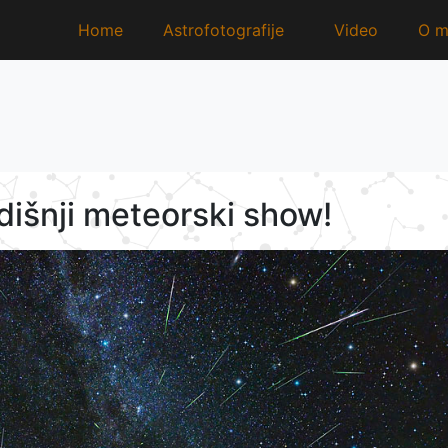
Home
Astrofotografije
Video
O m
odišnji meteorski show!