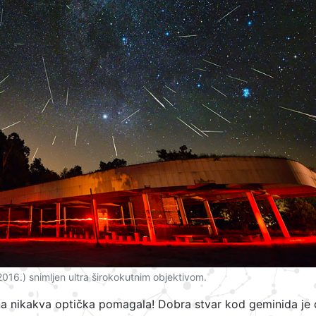
2016.) snimljen ultra širokokutnim objektivom.
a nikakva optička pomagala! Dobra stvar kod geminida je 