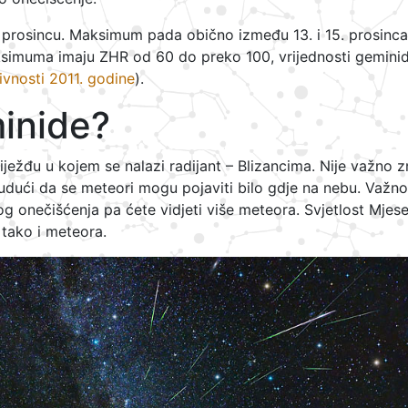
u prosincu. Maksimum pada obično između 13. i 15. prosinca
ksimuma imaju ZHR od 60 do preko 100, vrijednosti gemini
tivnosti 2011. godine
).
inide?
iježđu u kojem se nalazi radijant – Blizancima. Nije važno z
udući da se meteori mogu pojaviti bilo gdje na nebu. Važno
og onečišćenja pa ćete vidjeti više meteora. Svjetlost Mjes
 tako i meteora.