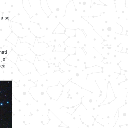
da se
nati
 je
eca