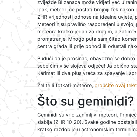
zviježđe Blizanaca može vidjeti već u ran
Ipak, meteori će postati brojniji tek nak
ZHR vrijednosti odnose na idealne uvjete, pa
Meteori nisu pravilno raspoređeni u svojo
meteora kratko jedan za drugim, a zatim 5 i
promatranje! Mnogo puta sam čitao komenta
centra grada ili prije ponoći ili odustali n
Budući da je prosinac, obavezno se dobro o
sebe čim više slojeva odjeće! Ja obično stavi
Karimat ili dva plus vreća za spavanje i sp
Želite li fotkati meteore,
proučite ovaj teks
Što su geminidi?
Geminidi su vrlo zanimljivi meteori. Primje
slabija (ZHR 10-20). Svake godine postajali 
kratko razdoblje u astronomskim terminima 