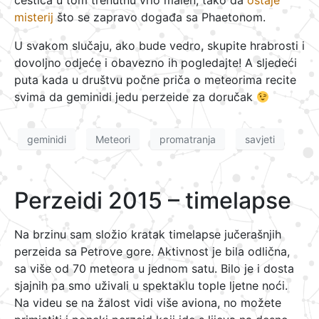
čestica u tom trenutnu vrlo malen, tako da
ostaje
misterij
što se zapravo događa sa Phaetonom.
U svakom slučaju, ako bude vedro, skupite hrabrosti i
dovoljno odjeće i obavezno ih pogledajte! A sljedeći
puta kada u društvu počne priča o meteorima recite
svima da geminidi jedu perzeide za doručak
geminidi
Meteori
promatranja
savjeti
Perzeidi 2015 – timelapse
Na brzinu sam složio kratak timelapse jučerašnjih
perzeida sa Petrove gore. Aktivnost je bila odlična,
sa više od 70 meteora u jednom satu. Bilo je i dosta
sjajnih pa smo uživali u spektaklu tople ljetne noći.
Na videu se na žalost vidi više aviona, no možete