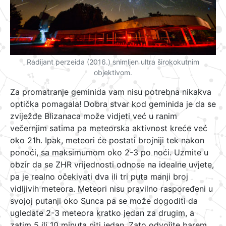
Radijant perzeida (2016.) snimljen ultra širokokutnim
objektivom.
Za promatranje geminida vam nisu potrebna nikakva
optička pomagala! Dobra stvar kod geminida je da se
zviježđe Blizanaca može vidjeti već u ranim
večernjim satima pa meteorska aktivnost kreće već
oko 21h. Ipak, meteori će postati brojniji tek nakon
ponoći, sa maksimumom oko 2-3 po noći. Uzmite u
obzir da se ZHR vrijednosti odnose na idealne uvjete,
pa je realno očekivati dva ili tri puta manji broj
vidljivih meteora. Meteori nisu pravilno raspoređeni u
svojoj putanji oko Sunca pa se može dogoditi da
ugledate 2-3 meteora kratko jedan za drugim, a
zatim 5 ili 10 minuta niti jedan. Zato odvojite barem