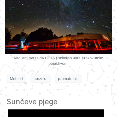
Radijant perzeida (2016.) snimljen ultra širokokutnim
objektivom.
Meteori
perzeidi
promatranja
Sunčeve pjege