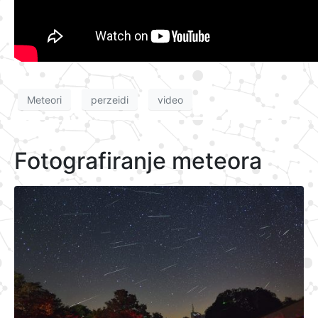
Meteori
perzeidi
video
Fotografiranje meteora