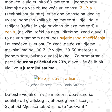
moguće je vidjeti oko 60 meteora u jednom satu.
Nemojte da vas zbune veće vrijednosti
ZHR-a
(zenithal hourly rate) jer se one odnose na idealne
uvjete, odnosno koliko bi se meteora vidjeli da je
radijant (točka iz koje prividno dolaze meteori) u
zenitu
(najvišoj točki na nebu, direktno iznad glave) i
to na vrlo tamnom nebu bez
svjetlosnog onečišćenja
i mjesečeve svjetlosti To znači da će za vrijeme
maksimuma od 100 ZHR vidjeti 20-50 meteora u
jednom satu, ovisno o vašoj lokaciji. Za promatranje
perzeida
treba pričekati do 23h
, a sve više će ih biti
vidljivo
u jutarnjim satima
.
Zviježđe Perzeja. Foto: Boris Štromar.
Da biste vidjeli čim više meteora, obavezno se
udaljite od gradskog svjetlosnog onečišćenja.
Svjetlost Mjeseca također može “pokvariti”