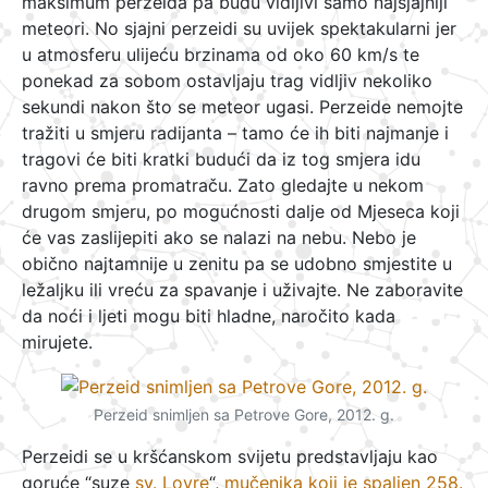
maksimum perzeida pa budu vidljivi samo najsjajniji
meteori. No sjajni perzeidi su uvijek spektakularni jer
u atmosferu ulijeću brzinama od oko 60 km/s te
ponekad za sobom ostavljaju trag vidljiv nekoliko
sekundi nakon što se meteor ugasi. Perzeide nemojte
tražiti u smjeru radijanta – tamo će ih biti najmanje i
tragovi će biti kratki budući da iz tog smjera idu
ravno prema promatraču. Zato gledajte u nekom
drugom smjeru, po mogućnosti dalje od Mjeseca koji
će vas zaslijepiti ako se nalazi na nebu. Nebo je
obično najtamnije u zenitu pa se udobno smjestite u
ležaljku ili vreću za spavanje i uživajte. Ne zaboravite
da noći i ljeti mogu biti hladne, naročito kada
mirujete.
Perzeid snimljen sa Petrove Gore, 2012. g.
Perzeidi se u kršćanskom svijetu predstavljaju kao
goruće “suze
sv. Lovre
“,
mučenika koji je spaljen 258.