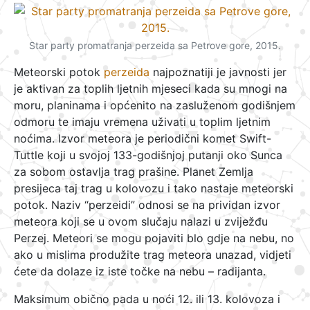
Star party promatranja perzeida sa Petrove gore, 2015.
Meteorski potok
perzeida
najpoznatiji je javnosti jer
je aktivan za toplih ljetnih mjeseci kada su mnogi na
moru, planinama i općenito na zasluženom godišnjem
odmoru te imaju vremena uživati u toplim ljetnim
noćima. Izvor meteora je periodični komet Swift-
Tuttle koji u svojoj 133-godišnjoj putanji oko Sunca
za sobom ostavlja trag prašine. Planet Zemlja
presijeca taj trag u kolovozu i tako nastaje meteorski
potok. Naziv “perzeidi” odnosi se na prividan izvor
meteora koji se u ovom slučaju nalazi u zviježđu
Perzej. Meteori se mogu pojaviti blo gdje na nebu, no
ako u mislima produžite trag meteora unazad, vidjeti
ćete da dolaze iz iste točke na nebu – radijanta.
Maksimum obično pada u noći 12. ili 13. kolovoza i