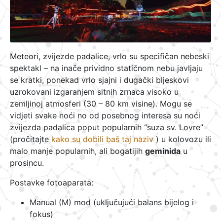
Meteori, zvijezde padalice, vrlo su specifičan nebeski
spektakl – na inače prividno statičnom nebu javljaju
se kratki, ponekad vrlo sjajni i dugački bljeskovi
uzrokovani izgaranjem sitnih zrnaca visoko u
zemljinoj atmosferi (30 – 80 km visine). Mogu se
vidjeti svake noći no od posebnog interesa su noći
zvijezda padalica poput popularnih “suza sv. Lovre”
(pročitajte
kako su dobili baš taj naziv
) u kolovozu ili
malo manje popularnih, ali bogatijih
geminida
u
prosincu.
Postavke fotoaparata:
Manual (M) mod (uključujući balans bijelog i
fokus)