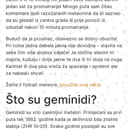
jedan sat za promatranje! Mnogo puta sam čitao
komentare ljudi razočaranih meteorima da bi saznao
da su gledali iz centra grada ili prije ponoći ili
odustali nakon 10 minuta promatranja.
Budući da je prosinac, obavezno se dobro obucite!
Pri tome jedna debela jakna nije dovoljna – stavite na
sebe čim više slojeva odjeće! Ja obično stavim tri
majice, košulju i dvije jakne te dva ili tri sloja na noge.
Karimat ili dva plus vreća za spavanje i spremni ste
za nebeski show!
Želite li fotkati meteore,
proučite ovaj tekst
.
Što su geminidi?
Geminidi su vrlo zanimljivi meteori. Primjećeni su prvi
puta tek 1862. godine kada je aktivnost bila znatno
slabija (ZHR 10-20). Svake godine postajali su sve