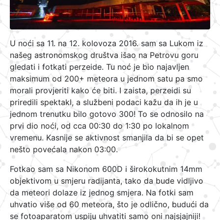
U noći sa 11. na 12. kolovoza 2016. sam sa Lukom iz
našeg astronomskog društva išao na Petrovu goru
gledati i fotkati perzeide. Tu noć je bio najavljen
maksimum od 200+ meteora u jednom satu pa smo
morali provjeriti kako će biti. I zaista, perzeidi su
priredili spektakl, a službeni podaci kažu da ih je u
jednom trenutku bilo gotovo 300! To se odnosilo na
prvi dio noći, od cca 00:30 do 1:30 po lokalnom
vremenu. Kasnije se aktivnost smanjila da bi se opet
nešto povećala nakon 03:00.
Fotkao sam sa Nikonom 600D i širokokutnim 14mm
objektivom u smjeru radijanta, tako da bude vidljivo
da meteori dolaze iz jednog smjera. Na fotki sam
uhvatio više od 60 meteora, što je odlično, budući da
se fotoaparatom uspiju uhvatiti samo oni najsjajniji!