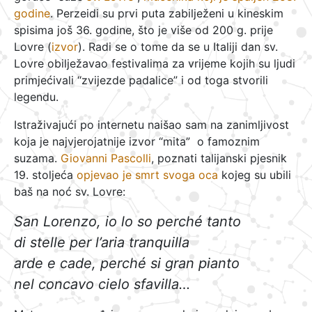
godine
. Perzeidi su prvi puta zabilježeni u kineskim
spisima još 36. godine, što je više od 200 g. prije
Lovre (
izvor
). Radi se o tome da se u Italiji dan sv.
Lovre obilježavao festivalima za vrijeme kojih su ljudi
primjećivali “zvijezde padalice” i od toga stvorili
legendu.
Istraživajući po internetu naišao sam na zanimljivost
koja je najvjerojatnije izvor “mita” o famoznim
suzama.
Giovanni Pascolli
, poznati talijanski pjesnik
19. stoljeća
opjevao je smrt svoga oca
kojeg su ubili
baš na noć sv. Lovre:
San Lorenzo, io lo so perché tanto
di stelle per l’aria tranquilla
arde e cade, perché si gran pianto
nel concavo cielo sfavilla…