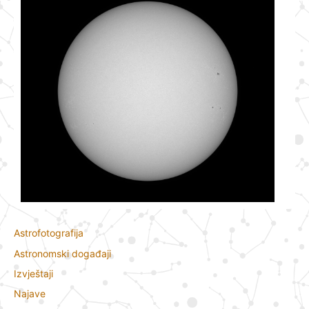
Astrofotografija
Astronomski događaji
Izvještaji
Najave