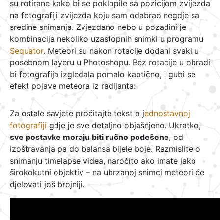
su rotirane kako bi se poklopile sa pozicijom zvijezda
na fotografiji zvijezda koju sam odabrao negdje sa
sredine snimanja. Zvjezdano nebo u pozadini je
kombinacija nekoliko uzastopnih snimki u programu
Sequator
. Meteori su nakon rotacije dodani svaki u
posebnom layeru u Photoshopu. Bez rotacije u obradi
bi fotografija izgledala pomalo kaotično, i gubi se
efekt pojave meteora iz radijanta:
Za ostale savjete pročitajte tekst o j
ednostavnoj
fotografiji
gdje je sve detaljno objašnjeno. Ukratko,
sve postavke moraju biti ručno podešene
, od
izoštravanja pa do balansa bijele boje. Razmislite o
snimanju timelapse videa, naročito ako imate jako
širokokutni objektiv – na ubrzanoj snimci meteori će
djelovati još brojniji.