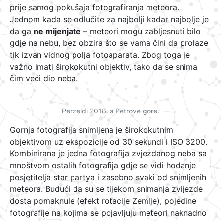
prije samog pokušaja fotografiranja meteora.
Jednom kada se odlučite za najbolji kadar najbolje je
da ga
ne mijenjate
– meteori mogu zabljesnuti bilo
gdje na nebu, bez obzira što se vama čini da prolaze
tik izvan vidnog polja fotoaparata. Zbog toga je
važno imati širokokutni objektiv, tako da se snima
čim veći dio neba.
Perzeidi 2018. s Petrove gore.
Gornja fotografija snimljena je širokokutnim
objektivom uz ekspozicije od 30 sekundi i ISO 3200.
Kombinirana je jedna fotografija zvjezdanog neba sa
mnoštvom ostalih fotografija gdje se vidi hodanje
posjetitelja star partya i zasebno svaki od snimljenih
meteora. Budući da su se tijekom snimanja zvijezde
dosta pomaknule (efekt rotacije Zemlje), pojedine
fotografije na kojima se pojavljuju meteori naknadno