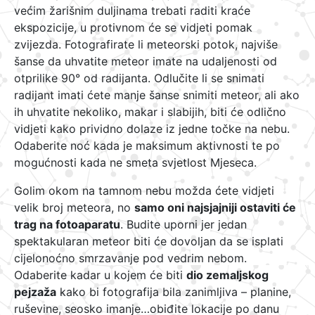
većim žarišnim duljinama trebati raditi kraće
ekspozicije, u protivnom će se vidjeti pomak
zvijezda. Fotografirate li meteorski potok, najviše
šanse da uhvatite meteor imate na udaljenosti od
otprilike 90° od radijanta. Odlučite li se snimati
radijant imati ćete manje šanse snimiti meteor, ali ako
ih uhvatite nekoliko, makar i slabijih, biti će odlično
vidjeti kako prividno dolaze iz jedne točke na nebu.
Odaberite noć kada je maksimum aktivnosti te po
mogućnosti kada ne smeta svjetlost Mjeseca.
Golim okom na tamnom nebu možda ćete vidjeti
velik broj meteora, no
samo oni najsjajniji ostaviti će
trag na fotoaparatu
. Budite uporni jer jedan
spektakularan meteor biti će dovoljan da se isplati
cijelonoćno smrzavanje pod vedrim nebom.
Odaberite kadar u kojem će biti
dio zemaljskog
pejzaža
kako bi fotografija bila zanimljiva – planine,
ruševine, seosko imanje…obiđite lokacije po danu