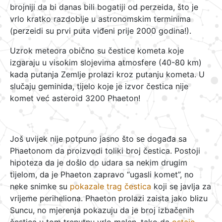
brojniji da bi danas bili bogatiji od perzeida, što je
vrlo kratko razdoblje u astronomskim terminima
(perzeidi su prvi puta viđeni prije 2000 godina!).
Uzrok meteora obično su čestice kometa koje
izgaraju u visokim slojevima atmosfere (40-80 km)
kada putanja Zemlje prolazi kroz putanju kometa. U
slučaju geminida, tijelo koje je izvor čestica nije
komet već asteroid 3200 Phaeton!
Još uvijek nije potpuno jasno što se događa sa
Phaetonom da proizvodi toliki broj čestica. Postoji
hipoteza da je došlo do udara sa nekim drugim
tijelom, da je Phaeton zapravo “ugasli komet”, no
neke snimke su
pokazale trag čestica
koji se javlja za
vrijeme periheliona. Phaeton prolazi zaista jako blizu
Suncu, no mjerenja pokazuju da je broj izbačenih