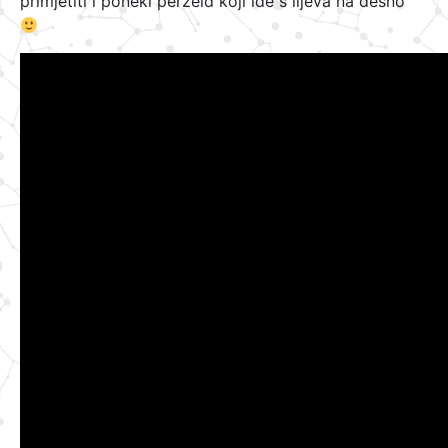
primjetiti i poneki perzeid koji ide s lijeva na desno