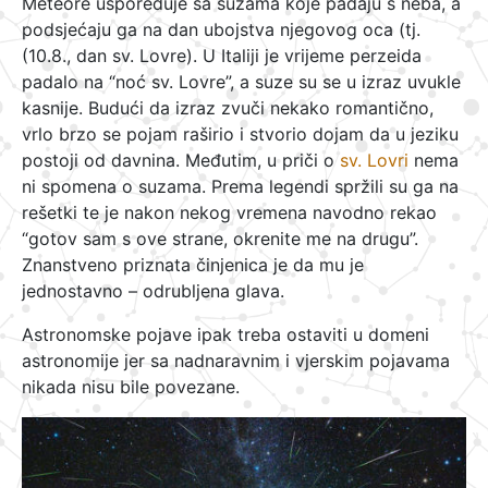
Meteore uspoređuje sa suzama koje padaju s neba, a
podsjećaju ga na dan ubojstva njegovog oca (tj.
(10.8., dan sv. Lovre). U Italiji je vrijeme perzeida
padalo na “noć sv. Lovre”, a suze su se u izraz uvukle
kasnije. Budući da izraz zvuči nekako romantično,
vrlo brzo se pojam raširio i stvorio dojam da u jeziku
postoji od davnina. Međutim, u priči o
sv. Lovri
nema
ni spomena o suzama. Prema legendi spržili su ga na
rešetki te je nakon nekog vremena navodno rekao
“gotov sam s ove strane, okrenite me na drugu”.
Znanstveno priznata činjenica je da mu je
jednostavno – odrubljena glava.
Astronomske pojave ipak treba ostaviti u domeni
astronomije jer sa nadnaravnim i vjerskim pojavama
nikada nisu bile povezane.