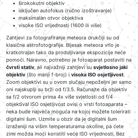
širokokutni objektiv
isključen autofokus (ručno izoštravanje)
maksimalan otvor objektiva
visoke ISO vrijednosti (1600 ili više)
Zahtjevi za fotografiranje meteora drukčiji su od
klasične astrofotografije. Bljesak meteora vrlo je
kratkotrajan tako da produljivanje ekspozicije neće
pomoći. Naravno, potrebno je fotoaparat postaviti na
čvrsti stativ
, ali najvažniji zahtjevi su
svjetlosno jaki
objektiv
(što manji f-broj) i
visoka ISO osjetljivost
.
Zoom objektivi su u ovom slučaju nepoželjni jer samo
oni najskuplji su brži od f/3.5. Računajte da objektiv
sa f/2 otvorom prima 4x više svjetlosti od f/4
objektiva! ISO osjetljivost ovisi o vrsti fotoaparata –
neka bude najveća moguća na kojoj možete tolerirati
digitalni šum. Uzmite u obzir da je digitalni šum
izraženiji na višim temperaturama okoline, pa ćete
zimi možda moći koristiti veće ISO vrijednosti. Bez