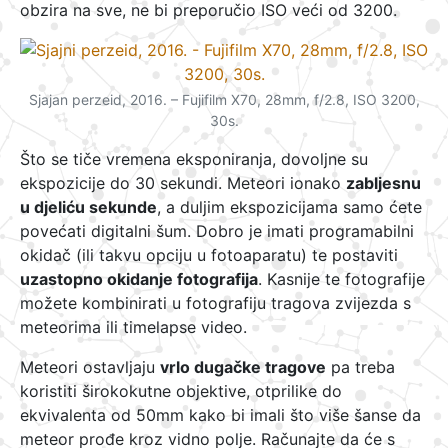
obzira na sve, ne bi preporučio ISO veći od 3200.
Sjajan perzeid, 2016. – Fujifilm X70, 28mm, f/2.8, ISO 3200,
30s.
Što se tiče vremena eksponiranja, dovoljne su
ekspozicije do 30 sekundi. Meteori ionako
zabljesnu
u djeliću sekunde
, a duljim ekspozicijama samo ćete
povećati digitalni šum. Dobro je imati programabilni
okidač (ili takvu opciju u fotoaparatu) te postaviti
uzastopno okidanje fotografija
. Kasnije te fotografije
možete kombinirati u fotografiju tragova zvijezda s
meteorima ili timelapse video.
Meteori ostavljaju
vrlo dugačke tragove
pa treba
koristiti širokokutne objektive, otprilike do
ekvivalenta od 50mm kako bi imali što više šanse da
meteor prođe kroz vidno polje. Računajte da će s