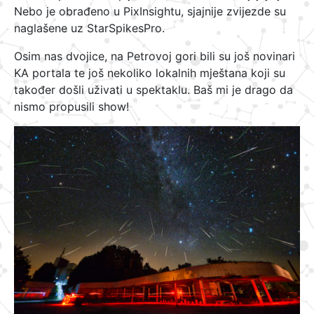
Nebo je obrađeno u PixInsightu, sjajnije zvijezde su
naglašene uz StarSpikesPro.
Osim nas dvojice, na Petrovoj gori bili su još novinari
KA portala te još nekoliko lokalnih mještana koji su
također došli uživati u spektaklu. Baš mi je drago da
nismo propusili show!