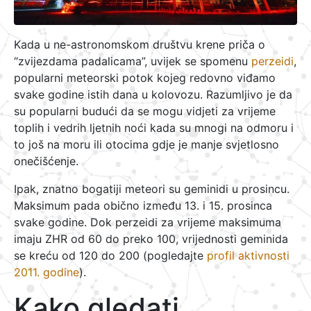
Kada u ne-astronomskom društvu krene priča o
“zvijezdama padalicama”, uvijek se spomenu
perzeidi
,
popularni meteorski potok kojeg redovno viđamo
svake godine istih dana u kolovozu. Razumljivo je da
su popularni budući da se mogu vidjeti za vrijeme
toplih i vedrih ljetnih noći kada su mnogi na odmoru i
to još na moru ili otocima gdje je manje svjetlosno
onečišćenje.
Ipak, znatno bogatiji meteori su geminidi u prosincu.
Maksimum pada obično između 13. i 15. prosinca
svake godine. Dok perzeidi za vrijeme maksimuma
imaju ZHR od 60 do preko 100, vrijednosti geminida
se kreću od 120 do 200 (pogledajte
profil aktivnosti
2011. godine
).
Kako gledati