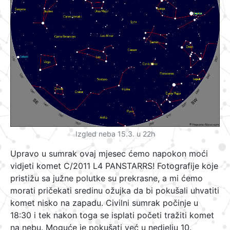
Izgled neba 15.3. u 22h
Upravo u sumrak ovaj mjesec ćemo napokon moći
vidjeti komet C/2011 L4 PANSTARRS! Fotografije koje
pristižu sa južne polutke su prekrasne, a mi ćemo
morati pričekati sredinu ožujka da bi pokušali uhvatiti
komet nisko na zapadu. Civilni sumrak počinje u
18:30 i tek nakon toga se isplati početi tražiti komet
na nebu. Moguće je pokušati već u nedjelju 10.