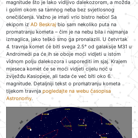
magnitude što je lako vidljivo dalekozorom, a možda
i golim okom sa tamnog neba bez svjetlosnog
onečišćenja. Važno je imati vrlo bistro nebo! Sa
ekipom iz
AD Beskraj
bio sam nekoliko puta na
promatranju kometa – čim je na nebu bila i najmanja
izmaglica, jako teško smo ga pronalazili. U četvrtak
4. travnja komet će biti svega 2.5° od galaksije M31 u
Andromedi pa će ih se oboje moći vidjeti u istom
vidnom polju dalekozora i usporediti im sjaj. Krajem
mjeseca komet će se moći vidjeti cijelu noć u
zviježđu Kasiopeje, ali tada će već biti oko 6.
magnitude. Detaljniji tekst o promatranju kometa
tijekom travnja
pogledajte na webu časopisa
Astronomy
.