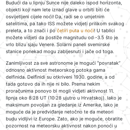
Budući da u lipnju Sunce nije daleko ispod horizonta,
objekti koji nam lete iznad glave u orbiti biti će
osvijetljeni cijele noći! Da, radi se o umjetnim
satelitima, pa tako ISS možete vidjeti prilikom svakog
preleta, a to znači i po
četiri puta u noći
! U tablici
možete vidjeti da postiže magnitudu od -3.5 što je
vrlo blizu sjaju Venere. Solarni paneli svemirske
stanice ponekad mogu zabljesnuti i jače od toga.
Zanimljivost za sve astronome je mogući “povratak”
odnosno aktivnost meteorskog potoka gama
delfinida. Delfinidi su otkriveni 1930. godine, a od
tada gotovo da ih nije ni bilo. Prema nekim
proračunima ponovo bi mogli vidjeti aktivnost 11.
lipnja oko 8:28 UT (10:28 ujutro u Hrvatskoj). Iako je
maksimum povoljan za gledanje iz Amerike, lako je
moguće da je predviđanje netočno te da meteori
budu vidljivi iz Europe. Zato, ako je moguće, obratite
pozornost na meteorsku aktivnost nakon ponoći u