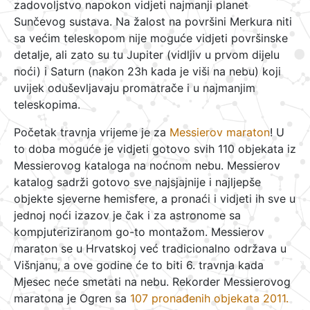
zadovoljstvo napokon vidjeti najmanji planet
Sunčevog sustava. Na žalost na površini Merkura niti
sa većim teleskopom nije moguće vidjeti površinske
detalje, ali zato su tu Jupiter (vidljiv u prvom dijelu
noći) i Saturn (nakon 23h kada je viši na nebu) koji
uvijek oduševljavaju promatrače i u najmanjim
teleskopima.
Početak travnja vrijeme je za
Messierov maraton
! U
to doba moguće je vidjeti gotovo svih 110 objekata iz
Messierovog kataloga na noćnom nebu. Messierov
katalog sadrži gotovo sve najsjajnije i najljepše
objekte sjeverne hemisfere, a pronaći i vidjeti ih sve u
jednoj noći izazov je čak i za astronome sa
kompjuteriziranom go-to montažom. Messierov
maraton se u Hrvatskoj već tradicionalno održava u
Višnjanu, a ove godine će to biti 6. travnja kada
Mjesec neće smetati na nebu. Rekorder Messierovog
maratona je Ogren sa
107 pronađenih objekata 2011.