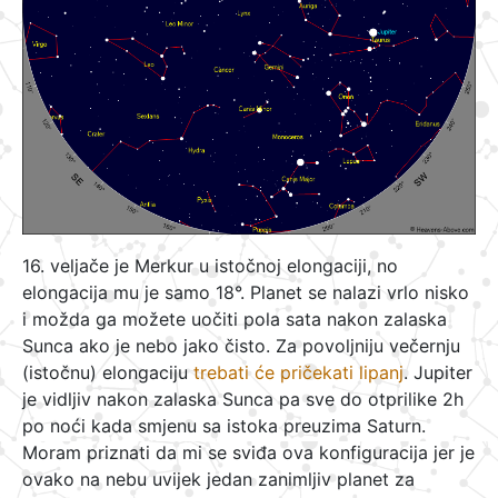
16. veljače je Merkur u istočnoj elongaciji, no
elongacija mu je samo 18°. Planet se nalazi vrlo nisko
i možda ga možete uočiti pola sata nakon zalaska
Sunca ako je nebo jako čisto. Za povoljniju večernju
(istočnu) elongaciju
trebati će pričekati lipanj
. Jupiter
je vidljiv nakon zalaska Sunca pa sve do otprilike 2h
po noći kada smjenu sa istoka preuzima Saturn.
Moram priznati da mi se sviđa ova konfiguracija jer je
ovako na nebu uvijek jedan zanimljiv planet za