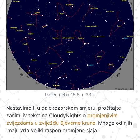
Izgled neba 15.6. u 23h.
Nastavimo li u dalekozorskom smjeru, pročitajte
zanimljiv tekst na CloudyNights o
promjenjivim
zvijezdama u zviježđu Sjeverne krune
. Mnoge od njih
imaju vrlo veliki raspon promjene sjaja.