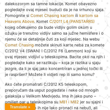
dalekozorom sa tamne lokacije. Komet obavezno
pogledajte ovaj mjesec budući da je na vrhuncu sjaja.
Pomognite si
Comet Chasing kartom
ili
kartom sa
Heavens Above
. Komet
C/2011 L4 (PANSTARRS)
kojeg očekujemo da bude vidljiv golim okom u
ožujku je trenutno vidljiv samo sa južne hemisfere i o
njemu će se detaljnije čuti za koji mjesec. Na webu
Comet Chasing
možete skinuti karte neba za komete
C/2012 V4 (SWAN) i C/2012 F6 (Lemmon) koji su
ovaj mjesec vidljivi u teleskopima. Bacite oko na njih i
pogledajte kako se razlikuju – koja je razlika u sjaju
jezgre, da li je sjaj jako koncentriran u jednoj točki ili
je raspršen? Možete li vidjeti rep ili samo komu?
Ako ćete promatrati C/2012 K5 teleskopom,
preporučam da usput pogledate i neke od mnogih
galaksija u Velikom Medvjedu. Ima ih jako puno –
omiljen par u teleskopima su
M81 i M82
jer su sjajni i
Translate »
lako vidljivi (iako ih nije lako pronaći na nebu!), ali