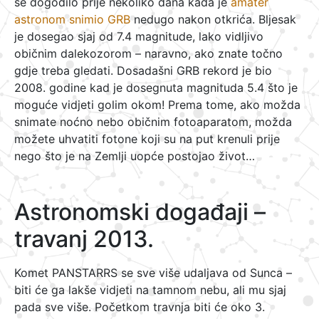
se dogodilo prije nekoliko dana kada je
amater
astronom snimio GRB
nedugo nakon otkrića. Bljesak
je dosegao sjaj od 7.4 magnitude, lako vidljivo
običnim dalekozorom – naravno, ako znate točno
gdje treba gledati. Dosadašni GRB rekord je bio
2008. godine kad je dosegnuta magnituda 5.4 što je
moguće vidjeti golim okom! Prema tome, ako možda
snimate noćno nebo običnim fotoaparatom, možda
možete uhvatiti fotone koji su na put krenuli prije
nego što je na Zemlji uopće postojao život…
Astronomski događaji –
travanj 2013.
Komet PANSTARRS se sve više udaljava od Sunca –
biti će ga lakše vidjeti na tamnom nebu, ali mu sjaj
pada sve više. Početkom travnja biti će oko 3.