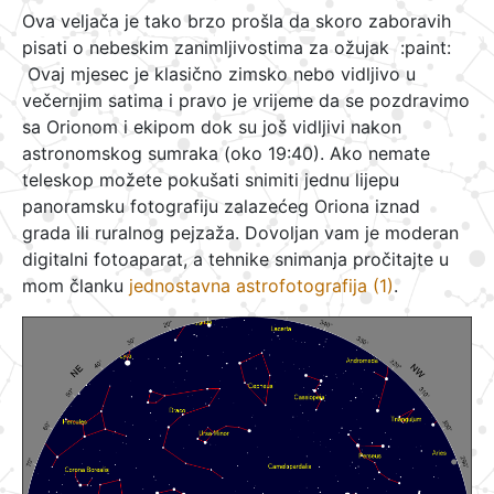
Ova veljača je tako brzo prošla da skoro zaboravih
pisati o nebeskim zanimljivostima za ožujak :paint:
Ovaj mjesec je klasično zimsko nebo vidljivo u
večernjim satima i pravo je vrijeme da se pozdravimo
sa Orionom i ekipom dok su još vidljivi nakon
astronomskog sumraka (oko 19:40). Ako nemate
teleskop možete pokušati snimiti jednu lijepu
panoramsku fotografiju zalazećeg Oriona iznad
grada ili ruralnog pejzaža. Dovoljan vam je moderan
digitalni fotoaparat, a tehnike snimanja pročitajte u
mom članku
jednostavna astrofotografija (1)
.