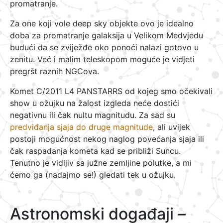
promatranje.
Za one koji vole deep sky objekte ovo je idealno
doba za promatranje galaksija u Velikom Medvjedu
budući da se zviježđe oko ponoći nalazi gotovo u
zenitu. Već i malim teleskopom moguće je vidjeti
pregršt raznih NGCova.
Komet C/2011 L4 PANSTARRS od kojeg smo očekivali
show u ožujku na žalost izgleda neće dostići
negativnu ili čak nultu magnitudu. Za sad su
predviđanja sjaja do druge magnitude
, ali uvijek
postoji mogućnost nekog naglog povećanja sjaja ili
čak raspadanja kometa kad se približi Suncu.
Tenutno je vidljiv sa južne zemljine polutke, a mi
ćemo ga (nadajmo se!) gledati tek u ožujku.
Astronomski događaji –