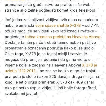
promatranje za građanstvo pa pratite naše web
stranice ako želite pogledati komet kroz teleskop!
Još jedna zanimljivost vidljiva ovih dana na noćnom
nebu je američki
vojni space shuttle X-37B
– od 7.-11.
ožujka moći će se vidjeti kako leti iznad Hrvatske –
pogledajte
točna vremena preleta na Heavens Above
.
Dosta je taman pa će trebati tamno nebo i pažljivo
promatranje označenih područja kako bi se uočio.
Osim toga, X-37B je na tajnoj misiji i sasvim je
moguće da promijeni putanju i da ga ne vidite u
vrijeme koje je zadano na Heavens Above!
X-37B je
uzletio 11.12.2012.
i ne zna se koliko dugo će trajati –
prvi puta je sletio nakon 225 dana, a druga misija na
kojoj je letio drugi primjerak X-37B čak 469 dana!
Ako ga netko uspije vidjeti ili još bolje fotografirati,
svakako mi javite!