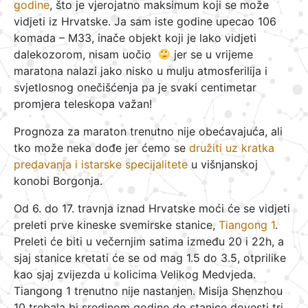
godine
, što je vjerojatno maksimum koji se može
vidjeti iz Hrvatske. Ja sam iste godine upecao 106
komada – M33, inače objekt koji je lako vidjeti
dalekozorom, nisam uočio
jer se u vrijeme
maratona nalazi jako nisko u mulju atmosferilija i
svjetlosnog onečišćenja pa je svaki centimetar
promjera teleskopa važan!
Prognoza za maraton trenutno nije obećavajuća, ali
tko može neka dođe jer ćemo se
družiti uz kratka
predavanja i istarske specijalitete
u višnjanskoj
konobi Borgonja.
Od 6. do 17. travnja iznad Hrvatske moći će se vidjeti
preleti prve kineske svemirske stanice,
Tiangong 1
.
Preleti će biti u večernjim satima između 20 i 22h, a
sjaj stanice kretati će se od mag 1.5 do 3.5, otprilike
kao sjaj zvijezda u kolicima Velikog Medvjeda.
Tiangong 1 trenutno nije nastanjen. Misija Shenzhou
10 trebala bi sredinom godine do stanice dovesti tri