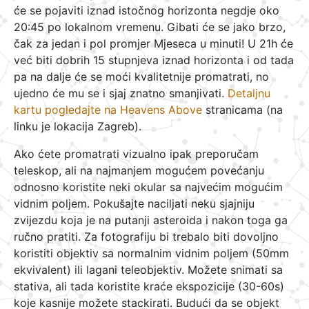
će se pojaviti iznad istočnog horizonta negdje oko
20:45 po lokalnom vremenu. Gibati će se jako brzo,
čak za jedan i pol promjer Mjeseca u minuti! U 21h će
već biti dobrih 15 stupnjeva iznad horizonta i od tada
pa na dalje će se moći kvalitetnije promatrati, no
ujedno će mu se i sjaj znatno smanjivati.
Detaljnu
kartu pogledajte na Heavens Above
stranicama (na
linku je lokacija Zagreb).
Ako ćete promatrati vizualno ipak preporučam
teleskop, ali na najmanjem mogućem povećanju
odnosno koristite neki okular sa najvećim mogućim
vidnim poljem. Pokušajte naciljati neku sjajniju
zvijezdu koja je na putanji asteroida i nakon toga ga
ručno pratiti. Za fotografiju bi trebalo biti dovoljno
koristiti objektiv sa normalnim vidnim poljem (50mm
ekvivalent) ili lagani teleobjektiv. Možete snimati sa
stativa, ali tada koristite kraće ekspozicije (30-60s)
koje kasnije možete stackirati. Budući da se objekt