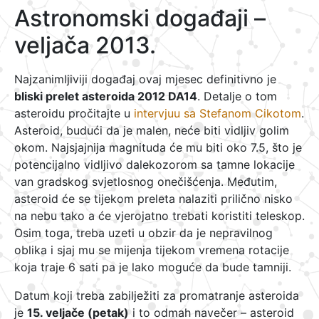
Astronomski događaji –
veljača 2013.
Najzanimljiviji događaj ovaj mjesec definitivno je
bliski prelet asteroida 2012 DA14
. Detalje o tom
asteroidu pročitajte u
intervjuu sa Stefanom Cikotom
.
Asteroid, budući da je malen, neće biti vidljiv golim
okom. Najsjajnija magnituda će mu biti oko 7.5, što je
potencijalno vidljivo dalekozorom sa tamne lokacije
van gradskog svjetlosnog onečišćenja. Međutim,
asteroid će se tijekom preleta nalaziti prilično nisko
na nebu tako a će vjerojatno trebati koristiti teleskop.
Osim toga, treba uzeti u obzir da je nepravilnog
oblika i sjaj mu se mijenja tijekom vremena rotacije
koja traje 6 sati pa je lako moguće da bude tamniji.
Datum koji treba zabilježiti za promatranje asteroida
je
15. veljače (petak)
i to odmah navečer – asteroid