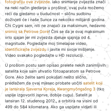
fotografiju ove zvijezde
. iako snimanje zvijezda znači
na neki način gledanje u prošlost, ovaj puta možemo
reći da gledamo u budućnost – sličnu sudbinu
doživjeti će i naše Sunce za nekoliko milijardi godina.
Chi Cygni sam, niti ne znajući za maksimum, nedavno
snimio sa Petrove Gore
! Čini se da je ovaj maksimum
vrlo sjajan jer mi zvijezda djeluje sjajnija od 4.
magnitude. Pogledajte moj timelapse video,
identificirajte zvijezdu
i javite mi svoje mišljenje.
Video svakako pogledajte u HD rezoluciji.
U prošlom postu sam opisao prelete nekih zanimljivih
satelita koje sam uhvatio fotoaparatom sa Petrove
Gore. Ako želite sami pokušati nešto slično,
predlažem da ovaj mjesec probate uočiti
satelit koji
je lansirala Sjeverna Koreja
,
Kwangmyŏngsŏng 3
(tko
uspije izgovoriti isprve, dobije cugu). Satelit je
lansiran 12. studenog 2012., a orbitira na visini od
499 do 584 kilometara. Ako ga uspijete vidjeti ili