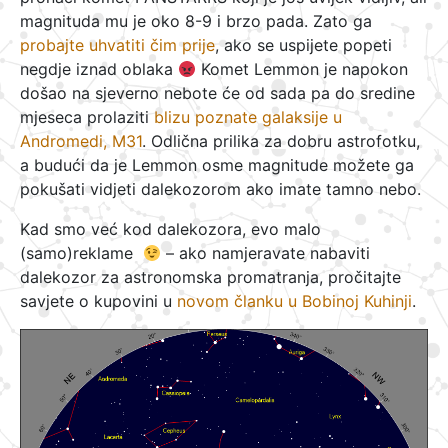
magnituda mu je oko 8-9 i brzo pada. Zato ga
probajte uhvatiti čim prije
, ako se uspijete popeti
negdje iznad oblaka
Komet Lemmon je napokon
došao na sjeverno nebote će od sada pa do sredine
mjeseca prolaziti
blizu poznate galaksije u
Andromedi, M31
. Odlična prilika za dobru astrofotku,
a budući da je Lemmon osme magnitude možete ga
pokušati vidjeti dalekozorom ako imate tamno nebo.
Kad smo već kod dalekozora, evo malo
(samo)reklame
– ako namjeravate nabaviti
dalekozor za astronomska promatranja, pročitajte
savjete o kupovini u
novom članku u Bobinoj Kuhinji
.