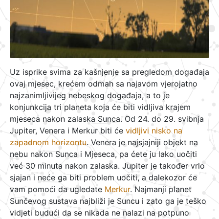
Uz isprike svima za kašnjenje sa pregledom događaja
ovaj mjesec, krećem odmah sa najavom vjerojatno
najzanimljivijeg nebeskog događaja, a to je
konjunkcija tri planeta koja će biti vidljiva krajem
mjeseca nakon zalaska Sunca. Od 24. do 29. svibnja
Jupiter, Venera i Merkur biti će
vidljivi nisko na
zapadnom horizontu
. Venera je najsjajniji objekt na
nebu nakon Sunca i Mjeseca, pa ćete ju lako uočiti
već 30 minuta nakon zalaska. Jupiter je također vrlo
sjajan i neće ga biti problem uočiti, a dalekozor će
vam pomoći da ugledate
Merkur
. Najmanji planet
Sunčevog sustava najbliži je Suncu i zato ga je teško
vidjeti budući da se nikada ne nalazi na potpuno