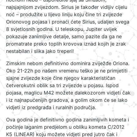
najsjajnijom zvijezdom. Sirius je također vidljiv cijelu
noć – produžite u lijevo liniju koju čine tri zvijezde
Orionovog pojasa i pronaći ćete Sirius, udaljen svega
8 svjetlosnih godina. U teleskopu, Jupiter uvijek
pokazuje zanimljive detalje, samo pazite da ga ne
promatrate preko toplih krovova iznad kojih je zrak
nestabilan i slika jako treperi!
Zimskim nebom definitivno dominira zviježđe Oriona.
Oko 21-22h po našem vremenu teško je ne primjetiti
sjajne zvijezde koje čine njegov karakterističan
četverokutni oblik sa tri zvijezde u pojasu. Ispod
pojasa, maglicu M42 možete dalekozorom vidjeti čak
i iz najnapućenijih gradova, a golim okom će se lako
vidjeti iz predgrađa i ruralnih područja.
Ova godina je definitivno godina zanimljivih kometa i
počinje laganim predjelom u obliku kometa C/2012
K5 (LINEAR) koju možete vidjeti pred jutro čak i