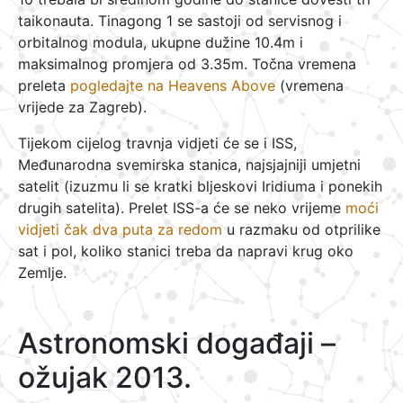
taikonauta. Tinagong 1 se sastoji od servisnog i
orbitalnog modula, ukupne dužine 10.4m i
maksimalnog promjera od 3.35m. Točna vremena
preleta
pogledajte na Heavens Above
(vremena
vrijede za Zagreb).
Tijekom cijelog travnja vidjeti će se i ISS,
Međunarodna svemirska stanica, najsjajniji umjetni
satelit (izuzmu li se kratki bljeskovi Iridiuma i ponekih
drugih satelita). Prelet ISS-a će se neko vrijeme
moći
vidjeti čak dva puta za redom
u razmaku od otprilike
sat i pol, koliko stanici treba da napravi krug oko
Zemlje.
Astronomski događaji –
ožujak 2013.