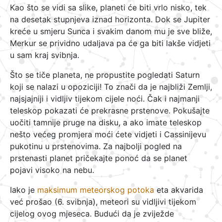
Kao što se vidi sa slike, planeti će biti vrlo nisko, tek
na desetak stupnjeva iznad horizonta. Dok se Jupiter
kreće u smjeru Sunca i svakim danom mu je sve bliže,
Merkur se prividno udaljava pa će ga biti lakše vidjeti
u sam kraj svibnja.
Što se tiče planeta, ne propustite pogledati Saturn
koji se nalazi u opoziciji! To znači da je najbliži Zemlji,
najsjajniji i vidljiv tijekom cijele noći. Čak i najmanji
teleskop pokazati će prekrasne prstenove. Pokušajte
uočiti tamnije pruge na disku, a ako imate teleskop
nešto većeg promjera moći ćete vidjeti i Cassinijevu
pukotinu u prstenovima. Za najbolji pogled na
prstenasti planet pričekajte ponoć da se planet
pojavi visoko na nebu.
Iako je
maksimum meteorskog potoka
eta akvarida
već prošao (6. svibnja), meteori su vidljivi tijekom
cijelog ovog mjeseca. Budući da je zviježde