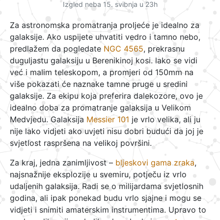
Izgled neba 15. svibnja u 23h
Za astronomska promatranja proljeće je idealno za
galaksije. Ako uspijete uhvatiti vedro i tamno nebo,
predlažem da pogledate
NGC 4565
, prekrasnu
duguljastu galaksiju u Berenikinoj kosi. lako se vidi
već i malim teleskopom, a promjeri od 150mm na
više pokazati će naznake tamne pruge u sredini
galaksije. Za ekipu koja preferira dalekozore, ovo je
idealno doba za promatranje galaksija u Velikom
Medvjedu. Galaksija
Messier 101
je vrlo velika, ali ju
nije lako vidjeti ako uvjeti nisu dobri budući da joj je
svjetlost raspršena na velikoj površini.
Za kraj, jedna zanimljivost –
bljeskovi gama zraka
,
najsnažnije eksplozije u svemiru, potječu iz vrlo
udaljenih galaksija. Radi se o milijardama svjetlosnih
godina, ali ipak ponekad budu vrlo sjajne i mogu se
vidjeti i snimiti amaterskim instrumentima. Upravo to