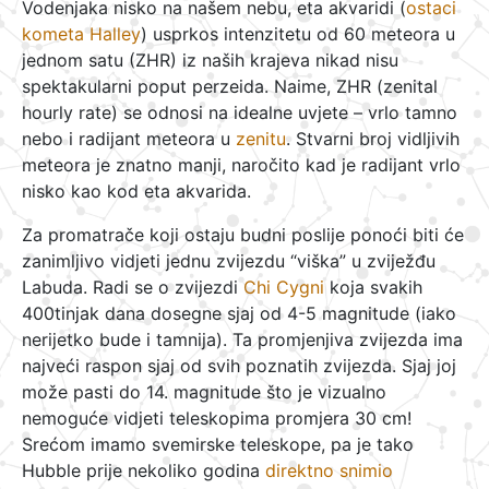
Vodenjaka nisko na našem nebu, eta akvaridi (
ostaci
kometa Halley
) usprkos intenzitetu od 60 meteora u
jednom satu (ZHR) iz naših krajeva nikad nisu
spektakularni poput perzeida. Naime, ZHR (zenital
hourly rate) se odnosi na idealne uvjete – vrlo tamno
nebo i radijant meteora u
zenitu
. Stvarni broj vidljivih
meteora je znatno manji, naročito kad je radijant vrlo
nisko kao kod eta akvarida.
Za promatrače koji ostaju budni poslije ponoći biti će
zanimljivo vidjeti jednu zvijezdu “viška” u zviježđu
Labuda. Radi se o zvijezdi
Chi Cygni
koja svakih
400tinjak dana dosegne sjaj od 4-5 magnitude (iako
nerijetko bude i tamnija). Ta promjenjiva zvijezda ima
najveći raspon sjaj od svih poznatih zvijezda. Sjaj joj
može pasti do 14. magnitude što je vizualno
nemoguće vidjeti teleskopima promjera 30 cm!
Srećom imamo svemirske teleskope, pa je tako
Hubble prije nekoliko godina
direktno snimio