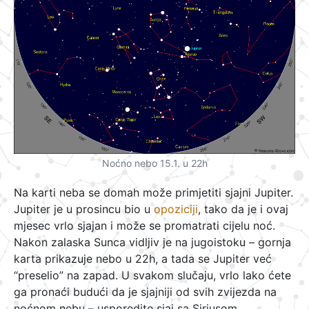
Noćno nebo 15.1. u 22h
Na karti neba se domah može primjetiti sjajni Jupiter.
Jupiter je u prosincu bio u
opoziciji
, tako da je i ovaj
mjesec vrlo sjajan i može se promatrati cijelu noć.
Nakon zalaska Sunca vidljiv je na jugoistoku – gornja
karta prikazuje nebo u 22h, a tada se Jupiter već
“preselio” na zapad. U svakom slučaju, vrlo lako ćete
ga pronaći budući da je sjajniji od svih zvijezda na
noćnom nebu – usporedite sjaj sa Siriusom,