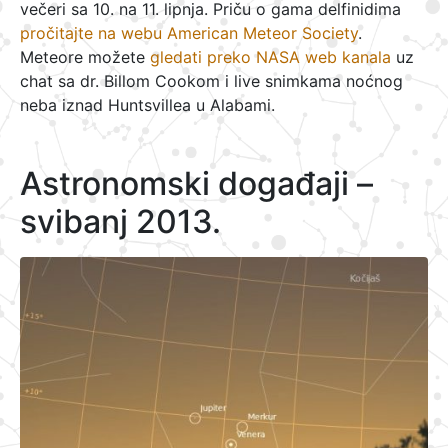
večeri sa 10. na 11. lipnja. Priču o gama delfinidima
pročitajte na webu American Meteor Society
.
Meteore možete
gledati preko NASA web kanala
uz
chat sa dr. Billom Cookom i live snimkama noćnog
neba iznad Huntsvillea u Alabami.
Astronomski događaji –
svibanj 2013.