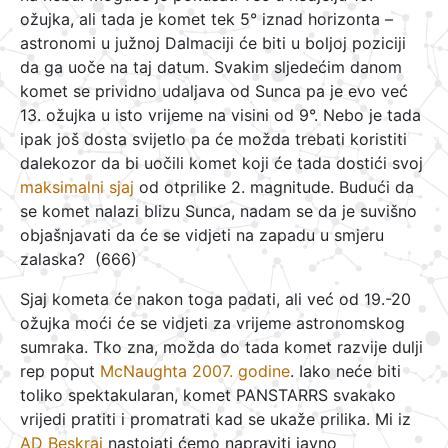
ožujka, ali tada je komet tek 5° iznad horizonta –
astronomi u južnoj Dalmaciji će biti u boljoj poziciji
da ga uoče na taj datum. Svakim sljedećim danom
komet se prividno udaljava od Sunca pa je evo već
13. ožujka u isto vrijeme na visini od 9°. Nebo je tada
ipak još dosta svijetlo pa će možda trebati koristiti
dalekozor da bi uočili komet koji će tada dostići svoj
maksimalni sjaj
od otprilike 2. magnitude. Budući da
se komet nalazi blizu Sunca, nadam se da je suvišno
objašnjavati da će se vidjeti na zapadu u smjeru
zalaska? (666)
Sjaj kometa će nakon toga padati, ali već od 19.-20
ožujka moći će se vidjeti za vrijeme astronomskog
sumraka. Tko zna, možda do tada komet razvije dulji
rep poput
McNaughta 2007. godine
. Iako neće biti
toliko spektakularan, komet PANSTARRS svakako
vrijedi pratiti i promatrati kad se ukaže prilika. Mi iz
AD Beskraj
nastojati ćemo napraviti javno