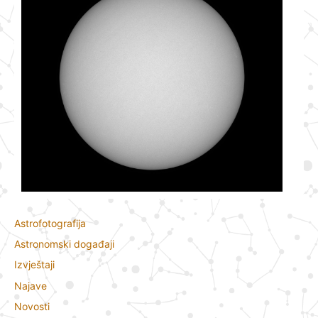
Astrofotografija
Astronomski događaji
Izvještaji
Najave
Novosti