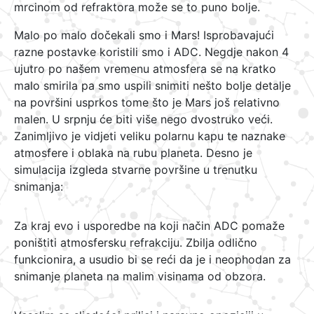
mrcinom od refraktora može se to puno bolje.
Malo po malo dočekali smo i Mars! Isprobavajući
razne postavke koristili smo i ADC. Negdje nakon 4
ujutro po našem vremenu atmosfera se na kratko
malo smirila pa smo uspili snimiti nešto bolje detalje
na površini usprkos tome što je Mars još relativno
malen. U srpnju će biti više nego dvostruko veći.
Zanimljivo je vidjeti veliku polarnu kapu te naznake
atmosfere i oblaka na rubu planeta. Desno je
simulacija izgleda stvarne površine u trenutku
snimanja:
Za kraj evo i usporedbe na koji način ADC pomaže
poništiti atmosfersku refrakciju. Zbilja odlično
funkcionira, a usudio bi se reći da je i neophodan za
snimanje planeta na malim visinama od obzora.