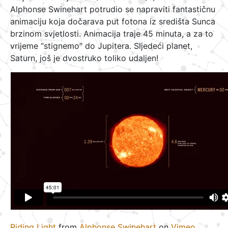
Alphonse Swinehart potrudio se napraviti fantastičnu
animaciju koja dočarava put fotona iz središta Sunca
brzinom svjetlosti. Animacija traje 45 minuta, a za to
vrijeme “stignemo” do Jupitera. Sljedeći planet,
Saturn, još je dvostruko toliko udaljen!
Riding Light
from
Alphonse Swinehart
on
Vimeo
.