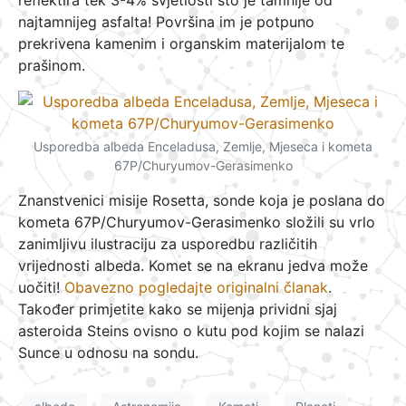
reflektira tek 3-4% svjetlosti što je tamnije od
najtamnijeg asfalta! Površina im je potpuno
prekrivena kamenim i organskim materijalom te
prašinom.
Usporedba albeda Enceladusa, Zemlje, Mjeseca i kometa
67P/Churyumov-Gerasimenko
Znanstvenici misije Rosetta, sonde koja je poslana do
kometa 67P/Churyumov-Gerasimenko složili su vrlo
zanimljivu ilustraciju za usporedbu različitih
vrijednosti albeda. Komet se na ekranu jedva može
uočiti!
Obavezno pogledajte originalni članak
.
Također primjetite kako se mijenja prividni sjaj
asteroida Steins ovisno o kutu pod kojim se nalazi
Sunce u odnosu na sondu.