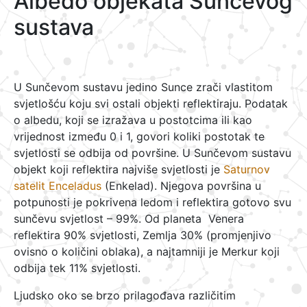
Albedo objekata Sunčevog
sustava
U Sunčevom sustavu jedino Sunce zrači vlastitom
svjetlošću koju svi ostali objekti reflektiraju. Podatak
o albedu, koji se izražava u postotcima ili kao
vrijednost između 0 i 1, govori koliki postotak te
svjetlosti se odbija od površine. U Sunčevom sustavu
objekt koji reflektira najviše svjetlosti je
Saturnov
satelit Enceladus
(Enkelad). Njegova površina u
potpunosti je pokrivena ledom i reflektira gotovo svu
sunčevu svjetlost – 99%. Od planeta Venera
reflektira 90% svjetlosti, Zemlja 30% (promjenjivo
ovisno o količini oblaka), a najtamniji je Merkur koji
odbija tek 11% svjetlosti.
Ljudsko oko se brzo prilagođava različitim