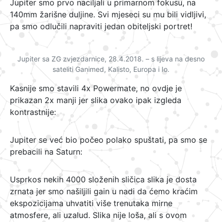
Jupiter smo prvo naciljali u primarnom fokusu, na
140mm žarišne duljine. Svi mjeseci su mu bili vidljivi,
pa smo odlučili napraviti jedan obiteljski portret!
Jupiter sa ZG zvjezdarnice, 28.4.2018. – s lijeva na desno
sateliti Ganimed, Kalisto, Europa i Io.
Kasnije smo stavili 4x Powermate, no ovdje je
prikazan 2x manji jer slika ovako ipak izgleda
kontrastnije:
Jupiter se već bio počeo polako spuštati, pa smo se
prebacili na Saturn:
Usprkos nekih 4000 složenih sličica slika je dosta
zrnata jer smo našiljili gain u nadi da ćemo kraćim
ekspozicijama uhvatiti više trenutaka mirne
atmosfere, ali uzalud. Slika nije loša, ali s ovom