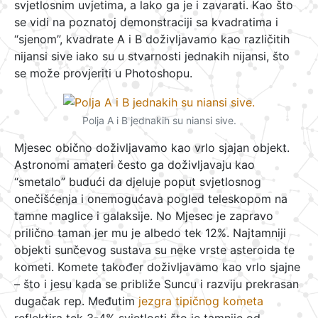
svjetlosnim uvjetima, a lako ga je i zavarati. Kao što
se vidi na poznatoj demonstraciji sa kvadratima i
“sjenom”, kvadrate A i B doživljavamo kao različitih
nijansi sive iako su u stvarnosti jednakih nijansi, što
se može provjeriti u Photoshopu.
Polja A i B jednakih su niansi sive.
Mjesec obično doživljavamo kao vrlo sjajan objekt.
Astronomi amateri često ga doživljavaju kao
“smetalo” budući da djeluje poput svjetlosnog
onečišćenja i onemogućava pogled teleskopom na
tamne maglice i galaksije. No Mjesec je zapravo
prilično taman jer mu je albedo tek 12%. Najtamniji
objekti sunčevog sustava su neke vrste asteroida te
kometi. Komete također doživljavamo kao vrlo sjajne
– što i jesu kada se približe Suncu i razviju prekrasan
dugačak rep. Međutim
jezgra tipičnog kometa