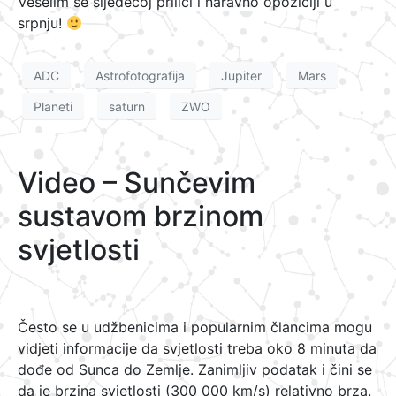
Veselim se sljedećoj prilici i naravno opoziciji u
srpnju!
ADC
Astrofotografija
Jupiter
Mars
Planeti
saturn
ZWO
Video – Sunčevim
sustavom brzinom
svjetlosti
Često se u udžbenicima i popularnim člancima mogu
vidjeti informacije da svjetlosti treba oko 8 minuta da
dođe od Sunca do Zemlje. Zanimljiv podatak i čini se
da je brzina svjetlosti (300 000 km/s) relativno brza.