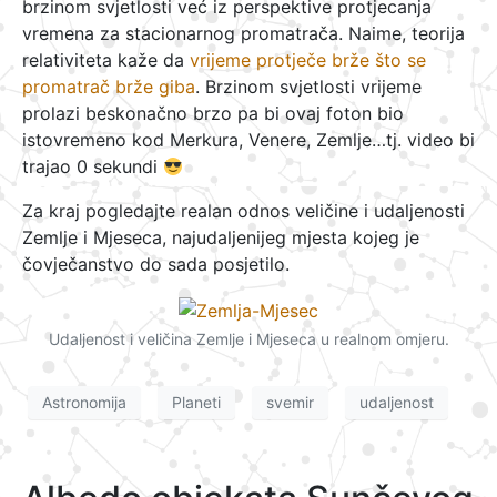
brzinom svjetlosti već iz perspektive protjecanja
vremena za stacionarnog promatrača. Naime, teorija
relativiteta kaže da
vrijeme protječe brže što se
promatrač brže giba
. Brzinom svjetlosti vrijeme
prolazi beskonačno brzo pa bi ovaj foton bio
istovremeno kod Merkura, Venere, Zemlje…tj. video bi
trajao 0 sekundi
Za kraj pogledajte realan odnos veličine i udaljenosti
Zemlje i Mjeseca, najudaljenijeg mjesta kojeg je
čovječanstvo do sada posjetilo.
Udaljenost i veličina Zemlje i Mjeseca u realnom omjeru.
Astronomija
Planeti
svemir
udaljenost