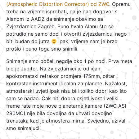
(Atmospheric Distortion Corrector) od ZWO
. Opremu
treba na vrijeme isprobati, pa je pao dogovor s
Alanom iz AADZ da snimanje obavimo sa
Zvjezdarnice Zagreb. Puno hvala Alanu što se
potrudio ne samo doći i otvoriti zvjezdarnicu, nego i
biti budan do jutra
Ipak, vrijeme nam je brzo
prošlo i puno toga smo snimili.
Snimanje smo počeli negdje oko 1 po noći. Prva meta
bio je Jupiter. Na zvjezdarnici je odličan
apokromatski refrakor promjera 175mm, oštar i
kontrastan instrument idealan za planete. Nažalost,
atmosferski uvjeti ipak nisu bili toliko dobri kao što
sam se nadao. Čak niti dobra osjetljivost i veliki
frame rate moje nove planetarne kamere (ZWO ASI
290MC) nije bila dovoljna da uhvati dovoljno
trenutaka kad je atmosfera mirna. Svejedno, uživali
smo snimajući!