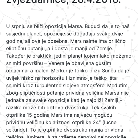
U srpnju se bliži opozicija Marsa. Budući da je to naš
susjedni planet, opozicije se događaju svake dvije
godine, ali ova je posebna. Mars naime ima prilično
eliptičnu putanju, a i dosta je manji od Zemlje.
Također je praktički jedini planet kojem lako možemo
snimiti površinu – Venera je obavijena gustim
oblacima, a maleni Merkur je toliko blizu Suncu da je
uvijek nisko na horizontu i iznimno je teško išta
snimiti kroz turbulentne slojeve atmosfere. Međutim,
zbog eliptičnosti putanje prividna veličina Marsa nije
jednaka za svake opozicije kad je najbliži Zemlji –
razlika može biti gotovo dvostruka! Tek svakih
otprilike 15 godina Mars ima najveću moguću
prividnu veličinu koja iznosi otprilike 24″ (lučne
sekunde). To je otprilike dvostruko manja prividna
veličina Jupitera. A za vrijeme nepovoljne opozicije