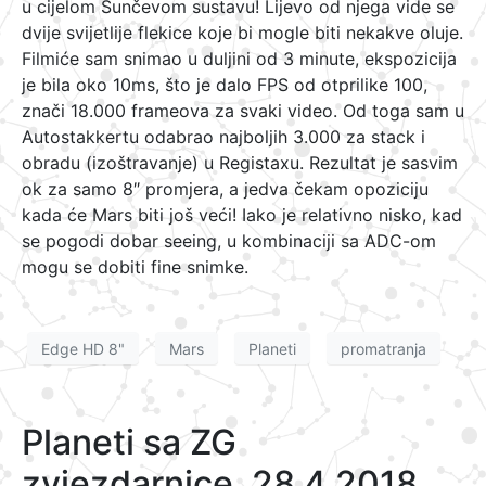
u cijelom Sunčevom sustavu! Lijevo od njega vide se
dvije svijetlije flekice koje bi mogle biti nekakve oluje.
Filmiće sam snimao u duljini od 3 minute, ekspozicija
je bila oko 10ms, što je dalo FPS od otprilike 100,
znači 18.000 frameova za svaki video. Od toga sam u
Autostakkertu odabrao najboljih 3.000 za stack i
obradu (izoštravanje) u Registaxu. Rezultat je sasvim
ok za samo 8″ promjera, a jedva čekam opoziciju
kada će Mars biti još veći! Iako je relativno nisko, kad
se pogodi dobar seeing, u kombinaciji sa ADC-om
mogu se dobiti fine snimke.
Edge HD 8"
Mars
Planeti
promatranja
Planeti sa ZG
zvjezdarnice, 28.4.2018.