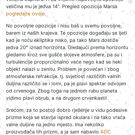
veličina mu je jedva 14″. Pregled opozicija Marsa
pogledajte ovdje
.
No povoljne opozicije i nisu baš u svemu povoljne,
barem iz naših krajeva. Te opozicije događaju se ljeti
kad je noću ekliptika nisko, pa tako Mars dostiže
jedva 20° iznad horizonta. Gledajući prema horizontu
gledamo kroz sve gušće slojeve atmosfere, pa su i
turbulencije proporcionalno veće nego kad se neki
objekt nalazi u zenitu. Problem je povećan i zbog
atmosferske refrakcije. tj. svjetlost različitih valnih
duljina različito se i lomi, pa je plavi spektar odvojen
od crvenoga. Zbog toga na jednom rubu planeta
vidimo plavi obrub, a na drugom crvenkasti!
Srećom, za to postoji dobro rješenje u vidu podesive
prizme koja se stavlja ispred okulara i na tako vraća
valne duljine na jedno mjesto. Ima nekoliko
proizvođača tih prizmi, a ja sam nabavio
ADC