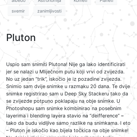
albedo
Astronomija
Kometi
Planeti
svemir
zanimljivosti
Pluton
Uspio sam snimiti Plutona! Nije ga lako identificirati
jer se nalazi u Mliječnom putu koji vrvi od zvijezda.
No uz jedan “trik”, iskočio je iz pozadine zvijezda.
Snimio sam dvije snimke u razmaku 20 dana. Te dvije
snimke registrirao sam u Deep Sky Stackeru tako da
se zvijezde potpuno poklapaju na obje snimke. U
Photoshopu sam snimke kombinirao na posebnim
layerima i blending layera stavio na “deifference” –
tako da budu vidljive samo razlike na snimkama. I eto
– Pluton je iskočio kao bijela točkica na obje snimke!