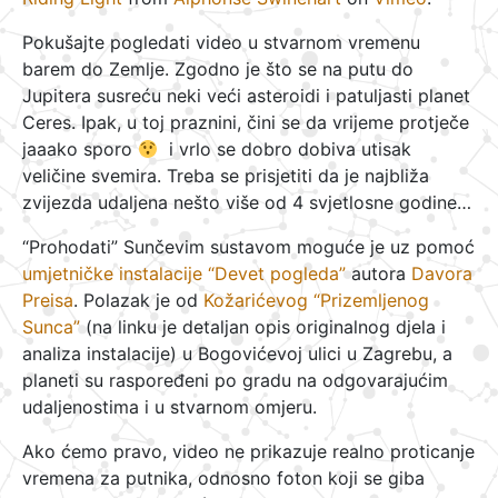
Pokušajte pogledati video u stvarnom vremenu
barem do Zemlje. Zgodno je što se na putu do
Jupitera susreću neki veći asteroidi i patuljasti planet
Ceres. Ipak, u toj praznini, čini se da vrijeme protječe
jaaako sporo
i vrlo se dobro dobiva utisak
veličine svemira. Treba se prisjetiti da je najbliža
zvijezda udaljena nešto više od 4 svjetlosne godine…
“Prohodati” Sunčevim sustavom moguće je uz pomoć
umjetničke instalacije “Devet pogleda”
autora
Davora
Preisa
. Polazak je od
Kožarićevog “Prizemljenog
Sunca”
(na linku je detaljan opis originalnog djela i
analiza instalacije) u Bogovićevoj ulici u Zagrebu, a
planeti su raspoređeni po gradu na odgovarajućim
udaljenostima i u stvarnom omjeru.
Ako ćemo pravo, video ne prikazuje realno proticanje
vremena za putnika, odnosno foton koji se giba