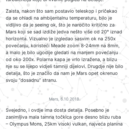
Zaista, nakon što sam postavio teleskop i pričekao
da se ohladi na ambijentalnu temperaturu, bilo je
vidljivo da je seeing ok, što je naročito kritično za
Mars koji se sad izdiže jedva nešto više od 20° iznad
horizonta. Vizualno je izgledao sasvim ok na 250x
povećanju, koristeći Meade zoom 8-24mm na 8mm,
a malo je bilo ugodije gledati na manjem povećanju
od oko 200x. Polarna kapa je vrlo izražena, a blizu
nje su se lijepo vidjeli tamniji dijelovi. Drugdje nije bilo
detalja, što je značilo da nam je Mars opet okrenuo
svoju “dosadnu” stranu.
Mars, 6.10.2018.
Svejedno, i ovdje ima dosta detalja. Posebno je
zanimljiva mala tamna točkica gore desno blizu ruba
– Olympus Mons, 25km visoki vulkan, najveća planina