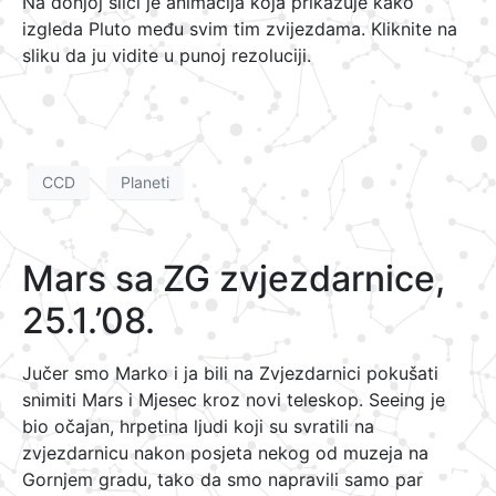
Na donjoj slici je animacija koja prikazuje kako
izgleda Pluto među svim tim zvijezdama. Kliknite na
sliku da ju vidite u punoj rezoluciji.
CCD
Planeti
Mars sa ZG zvjezdarnice,
25.1.’08.
Jučer smo Marko i ja bili na Zvjezdarnici pokušati
snimiti Mars i Mjesec kroz novi teleskop. Seeing je
bio očajan, hrpetina ljudi koji su svratili na
zvjezdarnicu nakon posjeta nekog od muzeja na
Gornjem gradu, tako da smo napravili samo par