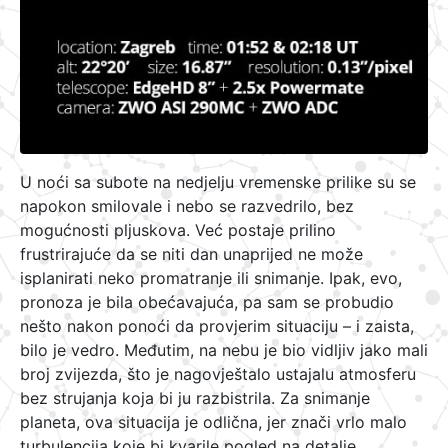
U noći sa subote na nedjelju vremenske prilike su se
napokon smilovale i nebo se razvedrilo, bez
mogućnosti pljuskova. Već postaje prilino
frustrirajuće da se niti dan unaprijed ne može
isplanirati neko promatranje ili snimanje. Ipak, evo,
pronoza je bila obećavajuća, pa sam se probudio
nešto nakon ponoći da provjerim situaciju – i zaista,
bilo je vedro. Međutim, na nebu je bio vidljiv jako mali
broj zvijezda, što je nagovještalo ustajalu atmosferu
bez strujanja koja bi ju razbistrila. Za snimanje
planeta, ova situacija je odlična, jer znači vrlo malo
turbulencija koje bi kvarile pogled na detalje.