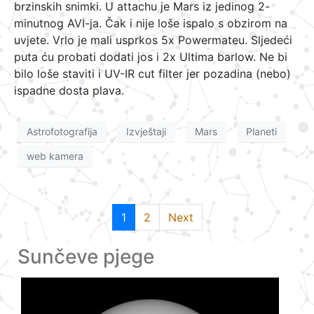
brzinskih snimki. U attachu je Mars iz jedinog 2-
minutnog AVI-ja. Čak i nije loše ispalo s obzirom na
uvjete. Vrlo je mali usprkos 5x Powermateu. Sljedeći
puta ću probati dodati jos i 2x Ultima barlow. Ne bi
bilo loše staviti i UV-IR cut filter jer pozadina (nebo)
ispadne dosta plava.
Astrofotografija
Izvještaji
Mars
Planeti
web kamera
1
2
Next
Sunčeve pjege