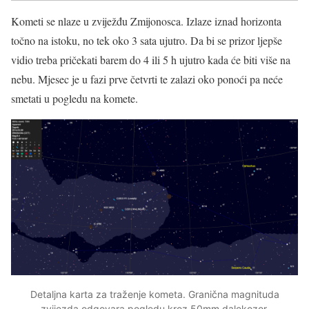
Kometi se nlaze u zviježđu Zmijonosca. Izlaze iznad horizonta
točno na istoku, no tek oko 3 sata ujutro. Da bi se prizor ljepše
vidio treba pričekati barem do 4 ili 5 h ujutro kada će biti više na
nebu. Mjesec je u fazi prve četvrti te zalazi oko ponoći pa neće
smetati u pogledu na komete.
Detaljna karta za traženje kometa. Granična magnituda
zvijezda odgovara pogledu kroz 50mm dalekozor.