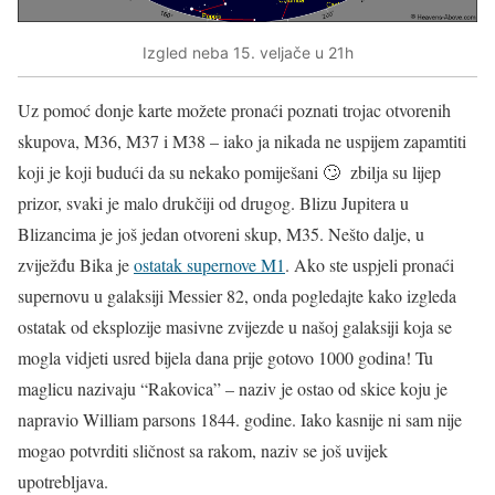
Izgled neba 15. veljače u 21h
Uz pomoć donje karte možete pronaći poznati trojac otvorenih
skupova, M36, M37 i M38 – iako ja nikada ne uspijem zapamtiti
koji je koji budući da su nekako pomiješani 🙄 zbilja su lijep
prizor, svaki je malo drukčiji od drugog. Blizu Jupitera u
Blizancima je još jedan otvoreni skup, M35. Nešto dalje, u
zviježđu Bika je
ostatak supernove M1
. Ako ste uspjeli pronaći
supernovu u galaksiji Messier 82, onda pogledajte kako izgleda
ostatak od eksplozije masivne zvijezde u našoj galaksiji koja se
mogla vidjeti usred bijela dana prije gotovo 1000 godina! Tu
maglicu nazivaju “Rakovica” – naziv je ostao od skice koju je
napravio William parsons 1844. godine. Iako kasnije ni sam nije
mogao potvrditi sličnost sa rakom, naziv se još uvijek
upotrebljava.