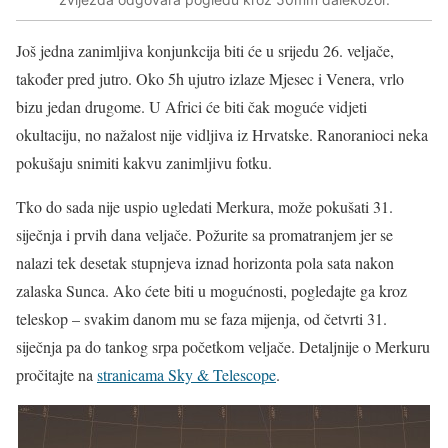
Još jedna zanimljiva konjunkcija biti će u srijedu 26. veljače,
također pred jutro. Oko 5h ujutro izlaze Mjesec i Venera, vrlo
bizu jedan drugome. U Africi će biti čak moguće vidjeti
okultaciju, no nažalost nije vidljiva iz Hrvatske. Ranoranioci neka
pokušaju snimiti kakvu zanimljivu fotku.
Tko do sada nije uspio ugledati Merkura, može pokušati 31.
siječnja i prvih dana veljače. Požurite sa promatranjem jer se
nalazi tek desetak stupnjeva iznad horizonta pola sata nakon
zalaska Sunca. Ako ćete biti u mogućnosti, pogledajte ga kroz
teleskop – svakim danom mu se faza mijenja, od četvrti 31.
siječnja pa do tankog srpa početkom veljače. Detaljnije o Merkuru
pročitajte na
stranicama Sky & Telescope
.