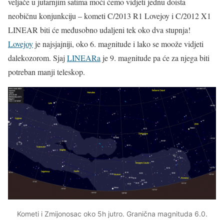
veljače u jutarnjim satima moći ćemo vidjeti jednu doista
neobičnu konjunkciju – kometi C/2013 R1 Lovejoy i C/2012 X1
LINEAR biti će međusobno udaljeni tek oko dva stupnja!
Lovejoy
je najsjajniji, oko 6. magnitude i lako se moože vidjeti
dalekozorom. Sjaj
LINEARa
je 9. magnitude pa će za njega biti
potreban manji teleskop.
Kometi i Zmijonosac oko 5h jutro. Granična magnituda 6.0.