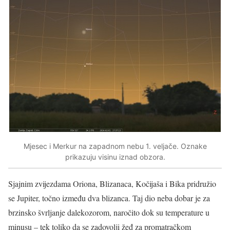
Mjesec i Merkur na zapadnom nebu 1. veljače. Oznake
prikazuju visinu iznad obzora.
Sjajnim zvijezdama Oriona, Blizanaca, Kočijaša i Bika pridružio
se Jupiter, točno između dva blizanca. Taj dio neba dobar je za
brzinsko švrljanje dalekozorom, naročito dok su temperature u
minusu – tek toliko da se zadovolji žeđ za promatračkom