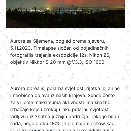
Aurora sa Sljemena, pogled prema sjeveru,
5.11.2023. Timelapse složen od pojedinačnih
fotografija trajanja ekspozicije 12s. Nikon Z6,
objektiv Nikkor S 20 mm @f/3.3, ISO 1600.
Aurora borealis, polarna svjetlost, rijetka je, ali ne
i neobična pojava iz naših krajeva. Sunce često
za vrijeme maksimuma aktivnosti ima snažne
izbačaje koje uzrokuju jaku polarnu svjetlost
vidljivu i iz znatno južnijih područja. Tako je bilo i
sada, negdje oko 18:15 je bio najbolji show kad
se jarko crvena aurora mogla lako vidjeti golim