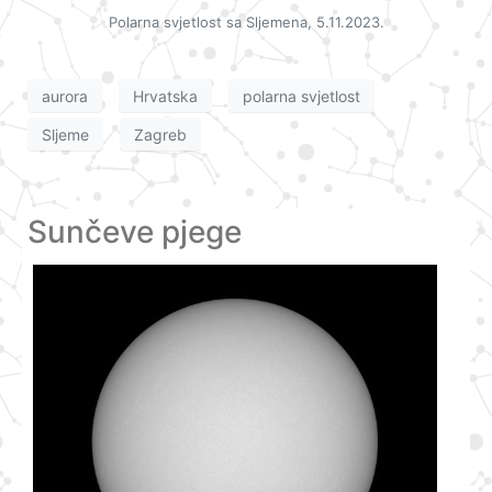
Polarna svjetlost sa Sljemena, 5.11.2023.
aurora
Hrvatska
polarna svjetlost
Sljeme
Zagreb
Sunčeve pjege